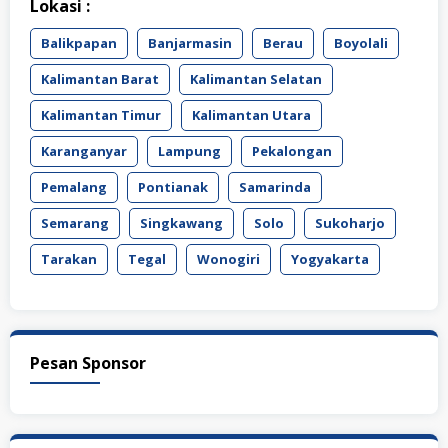
Lokasi :
Balikpapan
Banjarmasin
Berau
Boyolali
Kalimantan Barat
Kalimantan Selatan
Kalimantan Timur
Kalimantan Utara
Karanganyar
Lampung
Pekalongan
Pemalang
Pontianak
Samarinda
Semarang
Singkawang
Solo
Sukoharjo
Tarakan
Tegal
Wonogiri
Yogyakarta
Pesan Sponsor