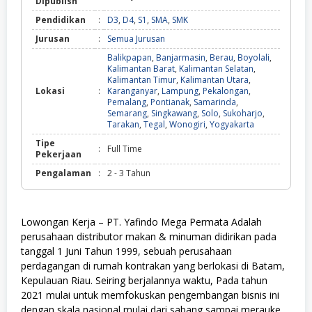
Dipublish
Pendidikan
:
D3
,
D4
,
S1
,
SMA
,
SMK
Jurusan
:
Semua Jurusan
Balikpapan
,
Banjarmasin
,
Berau
,
Boyolali
,
Kalimantan Barat
,
Kalimantan Selatan
,
Kalimantan Timur
,
Kalimantan Utara
,
Lokasi
:
Karanganyar
,
Lampung
,
Pekalongan
,
Pemalang
,
Pontianak
,
Samarinda
,
Semarang
,
Singkawang
,
Solo
,
Sukoharjo
,
Tarakan
,
Tegal
,
Wonogiri
,
Yogyakarta
Tipe
:
Full Time
Pekerjaan
Pengalaman
:
2 - 3 Tahun
Lowongan Kerja – PT. Yafindo Mega Permata Adalah
perusahaan distributor makan & minuman didirikan pada
tanggal 1 Juni Tahun 1999, sebuah perusahaan
perdagangan di rumah kontrakan yang berlokasi di Batam,
Kepulauan Riau. Seiring berjalannya waktu, Pada tahun
2021 mulai untuk memfokuskan pengembangan bisnis ini
dengan skala nasional mulai dari sabang sampai merauke.