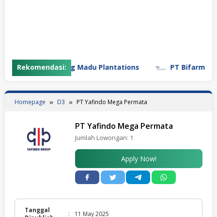
Rekomendasi:
PT Gunung Madu Plantations
PT Bifarma Adilu
Homepage
D3
PT Yafindo Mega Permata
PT Yafindo Mega Permata
Jumlah Lowongan:
1
Apply Now!
Tanggal
:
11 May 2025