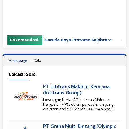
Rekomendasi:
PT Garuda Daya Pratama Sejahtera
P
Homepage
Solo
Lokasi:
Solo
PT Intitrans Makmur Kencana
(Intitrans Group)
Lowongan Kerja -PT Intitrans Makmur
Kencana (IMK) adalah perusahaan yang
didirikan pada 18 Maret 2005. Awalnya,
perusahaan ini fokus pada
PT Graha Multi Bintang (Olympic