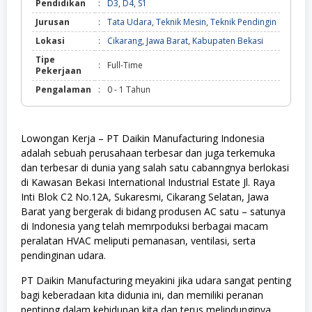
Pendidikan
:
D3
,
D4
,
S1
Jurusan
:
Tata Udara
,
Teknik Mesin
,
Teknik Pendingin
Lokasi
:
Cikarang
,
Jawa Barat
,
Kabupaten Bekasi
Tipe
:
Full-Time
Pekerjaan
Pengalaman
:
0 - 1 Tahun
Lowongan Kerja – PT Daikin Manufacturing Indonesia
adalah sebuah perusahaan terbesar dan juga terkemuka
dan terbesar di dunia yang salah satu cabanngnya berlokasi
di Kawasan Bekasi International Industrial Estate Jl. Raya
Inti Blok C2 No.12A, Sukaresmi, Cikarang Selatan, Jawa
Barat yang bergerak di bidang produsen AC satu – satunya
di Indonesia yang telah memrpoduksi berbagai macam
peralatan HVAC meliputi pemanasan, ventilasi, serta
pendinginan udara.
PT Daikin Manufacturing meyakini jika udara sangat penting
bagi keberadaan kita didunia ini, dan memiliki peranan
pentinng dalam kehidupan kita dan terus melindunginya