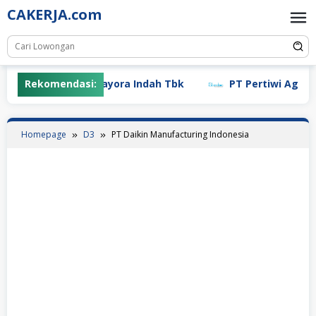
Skip
CAKERJA.com
to
content
Rekomendasi:
PT Mayora Indah Tbk
PT Pertiwi Agung (
Homepage
D3
PT Daikin Manufacturing Indonesia