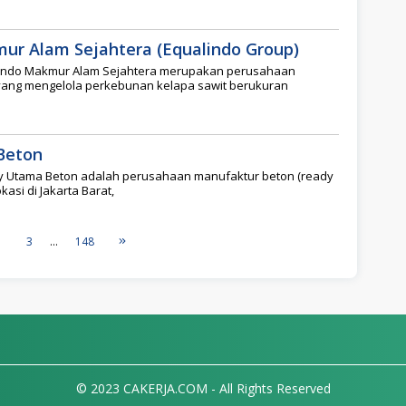
ur Alam Sejahtera (Equalindo Group)
lindo Makmur Alam Sejahtera merupakan perusahaan
 yang mengelola perkebunan kelapa sawit berukuran
Beton
ry Utama Beton adalah perusahaan manufaktur beton (ready
kasi di Jakarta Barat,
3
…
148
© 2023 CAKERJA.COM - All Rights Reserved