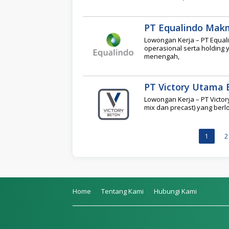
PT Equalindo Makm
Lowongan Kerja – PT Equa
operasional serta holding
menengah,
PT Victory Utama 
Lowongan Kerja – PT Victo
mix dan precast) yang berlo
1
2
Home
Tentang Kami
Hubungi Kami