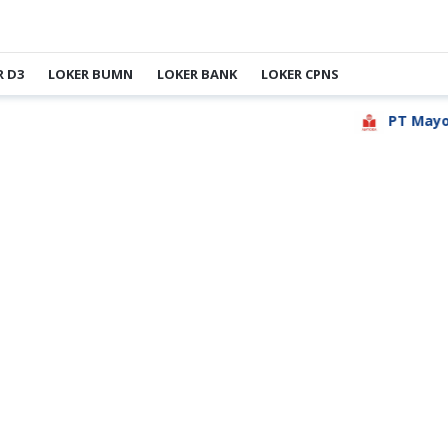
R D3
LOKER BUMN
LOKER BANK
LOKER CPNS
PT Mayora In