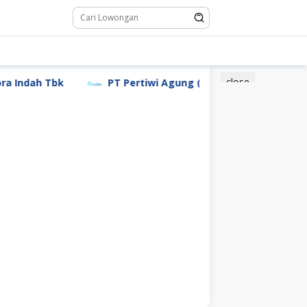
close
dah Tbk
PT Pertiwi Agung (Landson)
PT Sebas