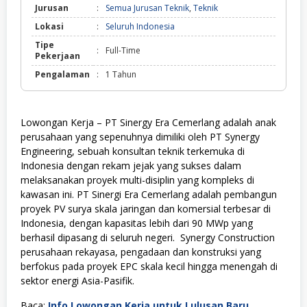
Jurusan
:
Semua Jurusan Teknik
,
Teknik
Lokasi
:
Seluruh Indonesia
Tipe
:
Full-Time
Pekerjaan
Pengalaman
:
1 Tahun
Lowongan Kerja – PT Sinergy Era Cemerlang adalah anak
perusahaan yang sepenuhnya dimiliki oleh PT Synergy
Engineering, sebuah konsultan teknik terkemuka di
Indonesia dengan rekam jejak yang sukses dalam
melaksanakan proyek multi-disiplin yang kompleks di
kawasan ini. PT Sinergi Era Cemerlang adalah pembangun
proyek PV surya skala jaringan dan komersial terbesar di
Indonesia, dengan kapasitas lebih dari 90 MWp yang
berhasil dipasang di seluruh negeri.
Synergy Construction
perusahaan rekayasa, pengadaan dan konstruksi yang
berfokus pada proyek EPC skala kecil hingga menengah di
sektor energi Asia-Pasifik.
Baca:
Info Lowongan Kerja untuk Lulusan Baru