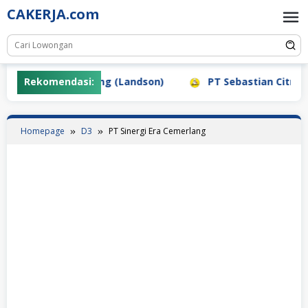
Skip
CAKERJA.com
to
content
PT Pertiwi Agung (Landson)
Rekomendasi:
PT Sebastian Citra Indo
Homepage
D3
PT Sinergi Era Cemerlang