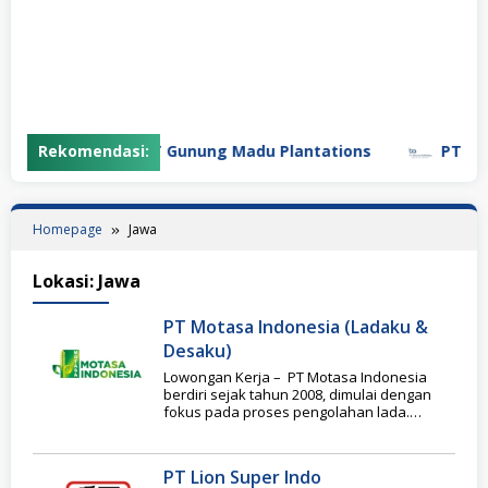
Rekomendasi:
PT Gunung Madu Plantations
PT Bifa
Homepage
Jawa
Lokasi:
Jawa
PT Motasa Indonesia (Ladaku &
Desaku)
Lowongan Kerja – PT Motasa Indonesia
berdiri sejak tahun 2008, dimulai dengan
fokus pada proses pengolahan lada.
Dengan berjalannya waktu
PT Lion Super Indo