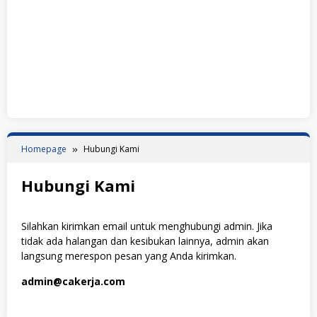
Homepage
Hubungi Kami
Hubungi Kami
By
Admin
Posted
Silahkan kirimkan email untuk menghubungi admin. Jika
on
tidak ada halangan dan kesibukan lainnya, admin akan
4
langsung merespon pesan yang Anda kirimkan.
March
2023
admin@cakerja.com