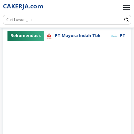
Skip
CAKERJA.com
to
content
Rekomendasi:
PT Mayora Indah Tbk
PT Pert