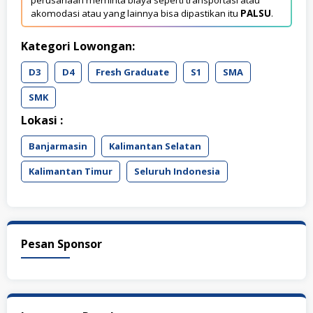
akomodasi atau yang lainnya bisa dipastikan itu
PALSU
.
Kategori Lowongan:
D3
D4
Fresh Graduate
S1
SMA
SMK
Lokasi :
Banjarmasin
Kalimantan Selatan
Kalimantan Timur
Seluruh Indonesia
Pesan Sponsor