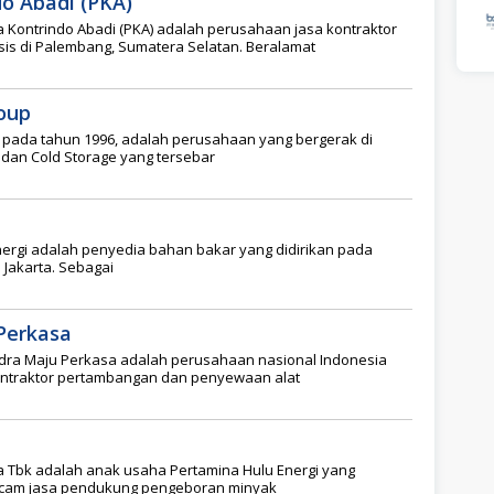
do Abadi (PKA)
a Kontrindo Abadi (PKA) adalah perusahaan jasa kontraktor
is di Palembang, Sumatera Selatan. Beralamat
oup
n pada tahun 1996, adalah perusahaan yang bergerak di
dan Cold Storage yang tersebar
nergi adalah penyedia bahan bakar yang didirikan pada
 Jakarta. Sebagai
Perkasa
dra Maju Perkasa adalah perusahaan nasional Indonesia
ontraktor pertambangan dan penyewaan alat
a Tbk adalah anak usaha Pertamina Hulu Energi yang
cam jasa pendukung pengeboran minyak