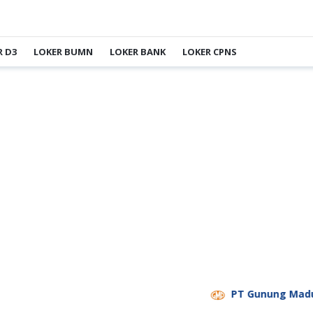
R D3
LOKER BUMN
LOKER BANK
LOKER CPNS
PT Gunung Madu Plan