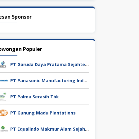
esan Sponsor
owongan Populer
PT Garuda Daya Pratama Sejahtera
PT Panasonic Manufacturing Indonesia
PT Palma Serasih Tbk
PT Gunung Madu Plantations
PT Equalindo Makmur Alam Sejahtera (Equalindo Group)