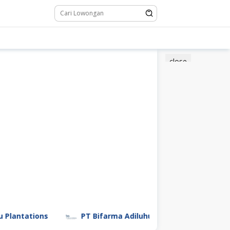
close
tations
PT Bifarma Adiluhung (a Kalbe Company)