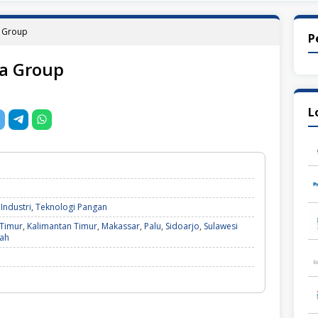
a Group
P
da Group
L
 Industri
,
Teknologi Pangan
 Timur
,
Kalimantan Timur
,
Makassar
,
Palu
,
Sidoarjo
,
Sulawesi
gah