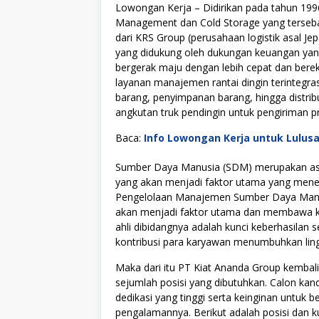
Lowongan Kerja – Didirikan pada tahun 199
Management dan Cold Storage yang terseba
dari KRS Group (perusahaan logistik asal Je
yang didukung oleh dukungan keuangan ya
bergerak maju dengan lebih cepat dan berek
layanan manajemen rantai dingin terintegras
barang, penyimpanan barang, hingga distrib
angkutan truk pendingin untuk pengiriman pr
Baca:
Info Lowongan Kerja untuk Lulus
Sumber Daya Manusia (SDM) merupakan asse
yang akan menjadi faktor utama yang menen
Pengelolaan Manajemen Sumber Daya Manus
akan menjadi faktor utama dan membawa kes
ahli dibidangnya adalah kunci keberhasilan s
kontribusi para karyawan menumbuhkan lingku
Maka dari itu PT Kiat Ananda Group kemb
sejumlah posisi yang dibutuhkan. Calon kan
dedikasi yang tinggi serta keinginan untuk
pengalamannya. Berikut adalah posisi dan ku