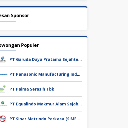
esan Sponsor
owongan Populer
PT Garuda Daya Pratama Sejahtera
PT Panasonic Manufacturing Indonesia
PT Palma Serasih Tbk
PT Equalindo Makmur Alam Sejahtera (Equalindo Group)
PT Sinar Metrindo Perkasa (SIMETRI)