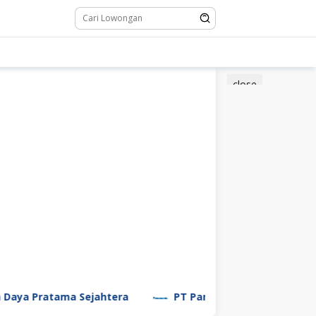
close
ratama Sejahtera
PT Panasonic Manufacturing Indone