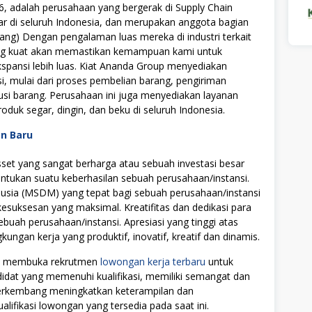
6, adalah perusahaan yang bergerak di Supply Chain
r di seluruh Indonesia, dan merupakan anggota bagian
pang) Dengan pengalaman luas mereka di industri terkait
ng kuat akan memastikan kemampuan kami untuk
spansi lebih luas. Kiat Ananda Group menyediakan
i, mulai dari proses pembelian barang, pengiriman
usi barang. Perusahaan ini juga menyediakan layanan
oduk segar, dingin, dan beku di seluruh Indonesia.
an Baru
t yang sangat berharga atau sebuah investasi besar
tukan suatu keberhasilan sebuah perusahaan/instansi.
ia (MSDM) yang tepat bagi sebuah perusahaan/instansi
uksesan yang maksimal. Kreatifitas dan dedikasi para
ebuah perusahaan/instansi. Apresiasi yang tinggi atas
ngan kerja yang produktif, inovatif, kreatif dan dinamis.
ali membuka rekrutmen
lowongan kerja terbaru
untuk
didat yang memenuhi kualifikasi, memiliki semangat dan
 berkembang meningkatkan keterampilan dan
alifikasi lowongan yang tersedia pada saat ini.