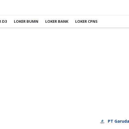
R D3
LOKER BUMN
LOKER BANK
LOKER CPNS
PT Garuda Daya P