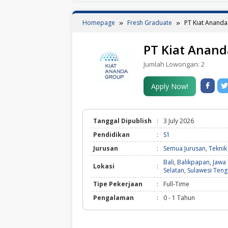
Homepage
Fresh Graduate
PT Kiat Anand
PT Kiat Anan
Jumlah Lowongan:
2
Apply Now!
Tanggal Dipublish
:
3 July 2026
Pendidikan
:
S1
Jurusan
:
Semua Jurusan
,
Teknik
Bali
,
Balikpapan
,
Jawa
Lokasi
:
Selatan
,
Sulawesi Ten
Tipe Pekerjaan
:
Full-Time
Pengalaman
:
0 - 1 Tahun