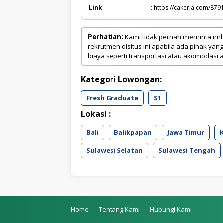
Link
: https://cakerja.com/879
Perhatian:
Kami tidak pernah meminta imb
rekrutmen disitus ini apabila ada pihak 
biaya seperti transportasi atau akomodasi a
Kategori Lowongan:
Fresh Graduate
S1
Lokasi :
Bali
Balikpapan
Jawa Timur
Sulawesi Selatan
Sulawesi Tengah
Home
Tentang Kami
Hubungi Kami