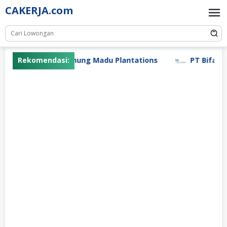
Skip
CAKERJA.com
to
content
Rekomendasi:
PT Gunung Madu Plantations
PT Bifarma 