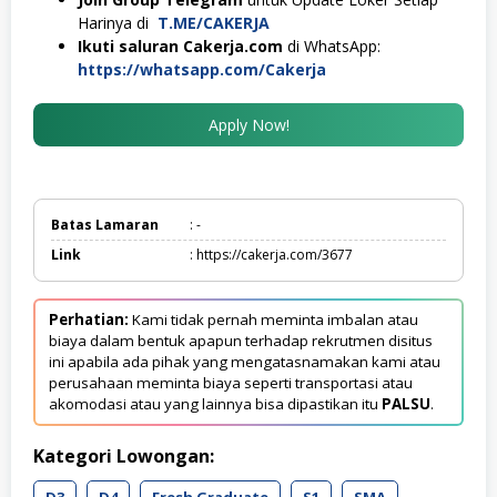
Harinya di
T.ME/CAKERJA
Ikuti saluran Cakerja.com
di WhatsApp:
https://whatsapp.com/Cakerja
Apply Now!
Batas Lamaran
: -
Link
: https://cakerja.com/3677
Perhatian:
Kami tidak pernah meminta imbalan atau
biaya dalam bentuk apapun terhadap rekrutmen disitus
ini apabila ada pihak yang mengatasnamakan kami atau
perusahaan meminta biaya seperti transportasi atau
akomodasi atau yang lainnya bisa dipastikan itu
PALSU
.
Kategori Lowongan:
D3
D4
Fresh Graduate
S1
SMA