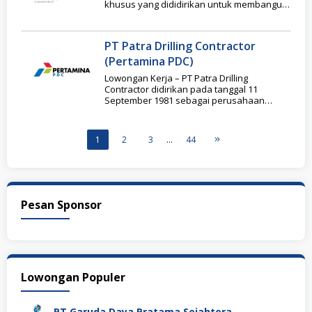
khusus yang dididirikan untuk membangun,
memiliki dan mengoperasikan
PT Patra Drilling Contractor
(Pertamina PDC)
Lowongan Kerja – PT Patra Drilling
Contractor didirikan pada tanggal 11
September 1981 sebagai perusahaan
nasional pertama yang fokus pada
1
2
3
…
44
Pesan Sponsor
Lowongan Populer
PT Garuda Daya Pratama Sejahtera