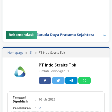
Rekomendasi:
PT Garuda Daya Pratama Sejahtera
PT P
Homepage
S1
PT Indo Straits Tbk
PT Indo Straits Tbk
Jumlah Lowongan:
3
Tanggal
:
16 July 2025
Dipublish
Pendidikan
:
S1