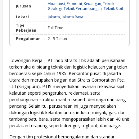
Akuntansi
,
Ekonomi
,
Keuangan
,
Teknik
Jurusan
:
Geologi
,
Teknik Pertambangan
,
Teknik Sipil
Lokasi
:
Jakarta
,
Jakarta Raya
Tipe
:
Full Time
Pekerjaan
Pengalaman
:
2 - 5 Tahun
Lowongan Kerja – PT Indo Straits Tbk adalah perusahaan
terkemuka di bidang teknik dan logistik kelautan yang telah
beroperasi sejak tahun 1985. Berkantor pusat di Jakarta
Utara dan merupakan bagian dari Straits Corporation Pte.
Ltd (Singapura), PTIS menyediakan layanan rekayasa sipil
kelautan seperti pengerukan, reklamasi, serta
pembangunan struktur maritim seperti dermaga dan tiang
pancang. Selain itu, perusahaan ini juga menyediakan
dukungan logistik kelautan untuk industri minyak, gas, dan
tambang batu bara, serta mengoperasikan lebih dari 40 unit
peralatan terapung seperti dredger, tugboat, dan barge.
Dengan tim profesional berpengalaman dan standar