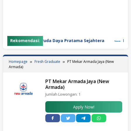
Rekomendasi:
PT Garuda Daya Pratama Sejahtera
PT Pana
Homepage
Fresh Graduate
PT Mekar Armada Jaya (New
Armada)
PT Mekar Armada Jaya (New
Armada)
Jumlah Lowongan:
1
Apply Now!