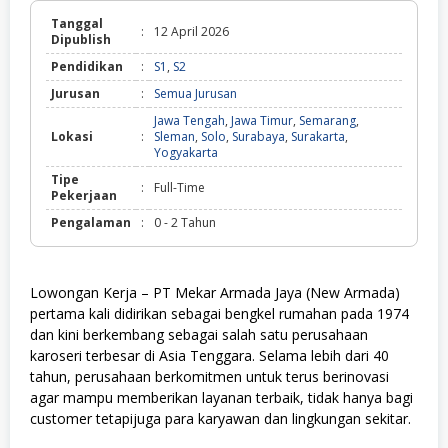
Tanggal
:
12 April 2026
Dipublish
Pendidikan
:
S1
,
S2
Jurusan
:
Semua Jurusan
Jawa Tengah
,
Jawa Timur
,
Semarang
,
Lokasi
:
Sleman
,
Solo
,
Surabaya
,
Surakarta
,
Yogyakarta
Tipe
:
Full-Time
Pekerjaan
Pengalaman
:
0 - 2 Tahun
Lowongan Kerja – PT Mekar Armada Jaya (New Armada)
pertama kali didirikan sebagai bengkel rumahan pada 1974
dan kini berkembang sebagai salah satu perusahaan
karoseri terbesar di Asia Tenggara. Selama lebih dari 40
tahun, perusahaan berkomitmen untuk terus berinovasi
agar mampu memberikan layanan terbaik, tidak hanya bagi
customer tetapijuga para karyawan dan lingkungan sekitar.