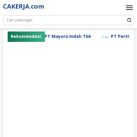
Skip
CAKERJA.com
to
content
Rekomendasi:
PT Mayora Indah Tbk
PT Pertiwi Ag