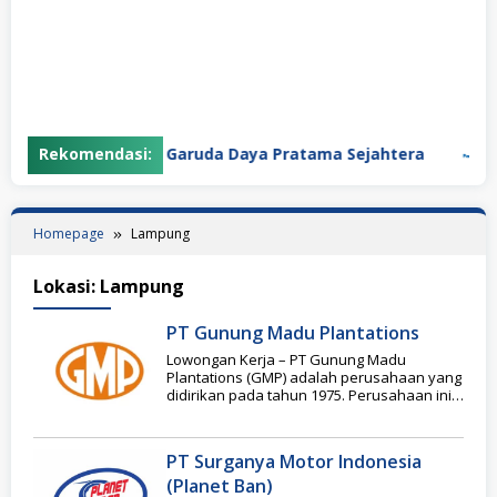
Rekomendasi:
PT Garuda Daya Pratama Sejahtera
PT
Homepage
Lampung
Lokasi:
Lampung
PT Gunung Madu Plantations
Lowongan Kerja – PT Gunung Madu
Plantations (GMP) adalah perusahaan yang
didirikan pada tahun 1975. Perusahaan ini
merupakan pelopor industri
PT Surganya Motor Indonesia
(Planet Ban)