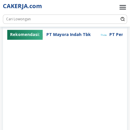
Skip
CAKERJA.com
to
content
Rekomendasi:
PT Mayora Indah Tbk
PT Pertiwi 