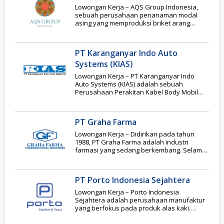
Lowongan Kerja – AQS Group Indonesia,
sebuah perusahaan penanaman modal
asing yang memproduksi briket arang
tempurung kelapa. PT AQS Group
PT Karanganyar Indo Auto
Systems (KIAS)
Lowongan Kerja – PT Karanganyar Indo
Auto Systems (KIAS) adalah sebuah
Perusahaan Perakitan Kabel Body Mobil
(Wiring Harness) di Jateng.
PT Graha Farma
Lowongan Kerja – Didirikan pada tahun
1988, PT Graha Farma adalah industri
farmasi yang sedang berkembang. Selama
hampir dua dekade
PT Porto Indonesia Sejahtera
Lowongan Kerja – Porto Indonesia
Sejahtera adalah perusahaan manufaktur
yang berfokus pada produk alas kaki.
Merek kami – PORTO –