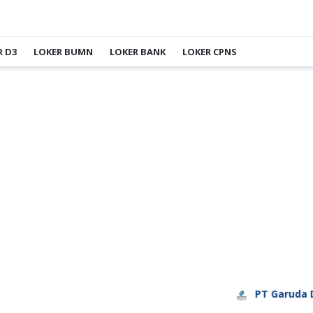
R D3
LOKER BUMN
LOKER BANK
LOKER CPNS
PT Garuda Daya Pra