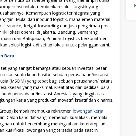
tik terkemuka dan berpengalaman yang memimpin dunia
n kompetensi untuk memberikan solusi logistik yang
usahaannya. Kemampuan logistik terintegrasi yang
nggan. Mulai dari inbound logistik, manajemen material
 clearance, freight forwarding dan jasa pengiriman pos.
liki lokasi operasi di Jakarta, Bandung, Semarang,
masin dan Balikpapan, Puninar Logistics berkomitmen
solusi logistik di setiap lokasi untuk pelanggan kami.
an Baru
t yang sangat berharga atau sebuah investasi besar
tukan suatu keberhasilan sebuah perusahaan/instansi.
ia (MSDM) yang tepat bagi sebuah perusahaan/instansi
uksesan yang maksimal. Kreatifitas dan dedikasi para
ebuah perusahaan/instansi. Apresiasi yang tinggi atas
ngan kerja yang produktif, inovatif, kreatif dan dinamis.
tra Group) kembali membuka rekrutmen
lowongan kerja
an. Calon kandidat yang memenuhi kualifikasi, memiliki
einginan untuk berkembang meningkatkan keterampilan
n kualifikasi lowongan yang tersedia pada saat ini.