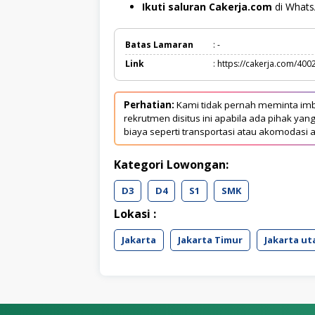
Ikuti saluran Cakerja.com
di What
Batas Lamaran
: -
Link
: https://cakerja.com/400
Perhatian:
Kami tidak pernah meminta imb
rekrutmen disitus ini apabila ada pihak 
biaya seperti transportasi atau akomodasi a
Kategori Lowongan:
D3
D4
S1
SMK
Lokasi :
Jakarta
Jakarta Timur
Jakarta ut