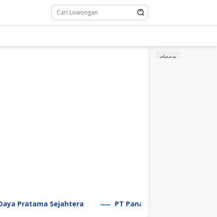
close
tama Sejahtera
PT Panasonic Manufacturing Indones