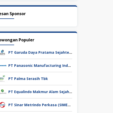
esan Sponsor
owongan Populer
PT Garuda Daya Pratama Sejahtera
PT Panasonic Manufacturing Indonesia
PT Palma Serasih Tbk
PT Equalindo Makmur Alam Sejahtera (Equalindo Group)
PT Sinar Metrindo Perkasa (SIMETRI)