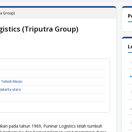
ra Group)
P
istics (Triputra Group)
L
,
Teknik Mesin
Jakarta utara
rikan pada tahun 1969, Puninar Logistics telah tumbuh