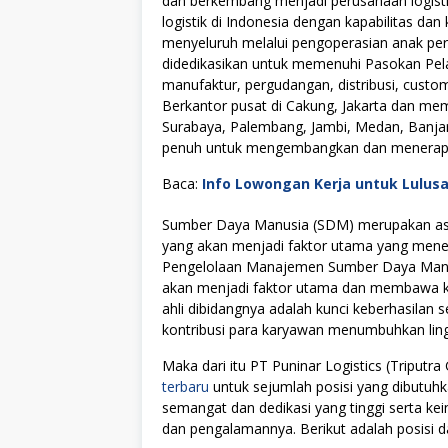
dan berkembang menjadi perusahaan logis
logistik di Indonesia dengan kapabilitas da
menyeluruh melalui pengoperasian anak per
didedikasikan untuk memenuhi Pasokan Pela
manufaktur, pergudangan, distribusi, custom
Berkantor pusat di Cakung, Jakarta dan memi
Surabaya, Palembang, Jambi, Medan, Banjar
penuh untuk mengembangkan dan menerapkan 
Baca:
Info Lowongan Kerja untuk Lulus
Sumber Daya Manusia (SDM) merupakan asse
yang akan menjadi faktor utama yang menen
Pengelolaan Manajemen Sumber Daya Manus
akan menjadi faktor utama dan membawa kes
ahli dibidangnya adalah kunci keberhasilan s
kontribusi para karyawan menumbuhkan lingku
Maka dari itu PT Puninar Logistics (Tripu
terbaru
untuk sejumlah posisi yang dibutuhk
semangat dan dedikasi yang tinggi serta k
dan pengalamannya. Berikut adalah posisi da