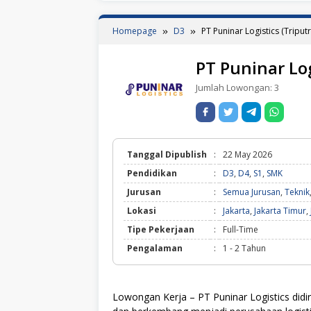
Homepage
D3
PT Puninar Logistics (Triput
PT Puninar Log
Jumlah Lowongan:
3
Tanggal Dipublish
:
22 May 2026
Pendidikan
:
D3
,
D4
,
S1
,
SMK
Jurusan
:
Semua Jurusan
,
Teknik
Lokasi
:
Jakarta
,
Jakarta Timur
,
Tipe Pekerjaan
:
Full-Time
Pengalaman
:
1 - 2 Tahun
Lowongan Kerja – PT Puninar Logistics didi