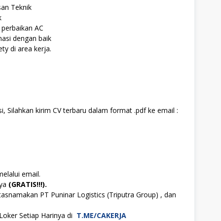
san Teknik
k
 perbaikan AC
asi dengan baik
y di area kerja.
, Silahkan kirim CV terbaru dalam format .pdf ke email :
elalui email.
aya
(GRATIS!!!).
asnamakan PT Puninar Logistics (Triputra Group) , dan
Loker Setiap Harinya di
T.ME/CAKERJA