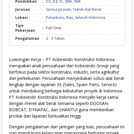
Pendidikan
:
D3
,
D4
,
S1
,
SMA
,
SMK
Jurusan
:
Semua Jurusan
,
Teknik Alat Berat
Lokasi
:
Pekanbaru
,
Riau
,
Seluruh Indonesia
Tipe
:
Full-Time
Pekerjaan
Pengalaman
:
2 - 3 Tahun
Lowongan Kerja – PT Kobexindo Konstruksi Indonesia
merupakan anak perusahaan dari Kobexindo Group yang
berfokus pada sektor konstruksi, industri, serta agrikultur
dan perkebunan. Perusahaan menyediakan solusi alat berat
lengkap dengan layanan 3S (Sales, Spare Parts, Service)
untuk mendukung berbagai kebutuhan proyek di Indonesia.
PT Kobexindo Konstruksi Indonesia menjalin kerja sama
dengan merek alat berat ternama seperti DOOSAN-
BOBCAT, DYNAPAC, dan SHANTUI guna memberikan
produk dan layanan berkualitas tinggi.
Dengan pengalaman dan jaringan yang luas, perusahaan ini
siap mendukung kelancaran operasional berbagai proyek