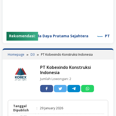
Rekomendasi:
PT Garuda Daya Pratama Sejahtera
PT Panas
Homepage
D3
PT Kobexindo Konstruksi Indonesia
PT Kobexindo Konstruksi
Indonesia
Jumlah Lowongan:
2
Tanggal
:
29 January 2026
Dipublish