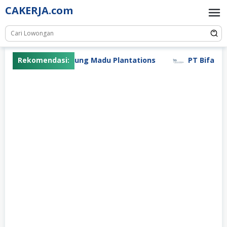
Skip
CAKERJA.com
to
content
Rekomendasi:
PT Gunung Madu Plantations
PT Bifarma A