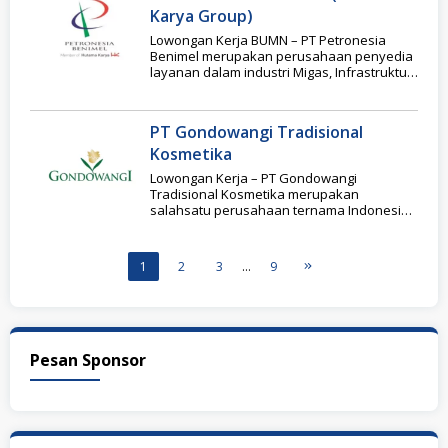
Karya Group)
Lowongan Kerja BUMN – PT Petronesia
Benimel merupakan perusahaan penyedia
layanan dalam industri Migas, Infrastruktur,
dan Pertambangan, sekaligus bagian dari
PT Gondowangi Tradisional
Kosmetika
Lowongan Kerja – PT Gondowangi
Tradisional Kosmetika merupakan
salahsatu perusahaan ternama Indonesia
yang bergerak dalam bidang priduksi dan
distribusi produk
1
2
3
…
9
Pesan Sponsor