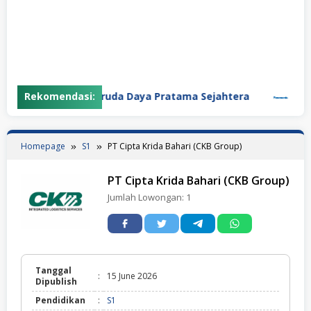
Rekomendasi:
PT Garuda Daya Pratama Sejahtera
PT Pan
Homepage
S1
PT Cipta Krida Bahari (CKB Group)
PT Cipta Krida Bahari (CKB Group)
Jumlah Lowongan:
1
Tanggal
:
15 June 2026
Dipublish
Pendidikan
:
S1