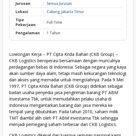
Jurusan
:
Semua Jurusan
Lokasi
:
Cakung
,
Jakarta Timur
Tipe
:
Full-Time
Pekerjaan
Pengalaman
:
1 Tahun
Lowongan Kerja – PT Cipta Krida Bahari (CKB Group) –
CKB Logistics beroperasi bersamaan dengan munculnya
perdagangan bebas di Indonesia. Sebagai negara yang kaya
akan sumber daya alam, tetapi masih kekurangan teknologi
dan akses yang memadai untuk mengolahnya. Pada 9 Mei
1997, PT Cipta Krida Bahari (CKB Group) didirikan sebagai
badan usaha penyedia jasa pengiriman barang PT ABM
Investama Tbk, untuk memudahkan pelaku usaha di
Indonesia mengantarkan barang dan jasa mereka ke
tempat yang dibutuhkan. Pada tahun 2010, saham milik
TMT diambil alih oleh PT ABM Investama Tbk sehingga
menjadi pemegang saham terbesar dari CKB Logistics.
CKB Logistics dikenal dari luasnya jaringan nasional kami