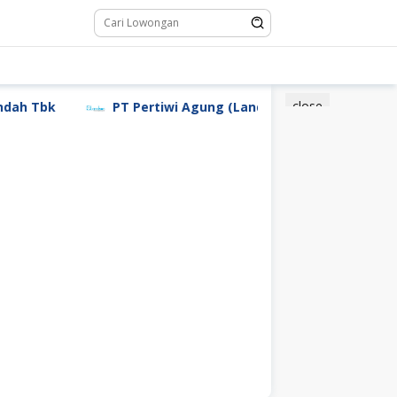
close
Tbk
PT Pertiwi Agung (Landson)
PT Sebastian 