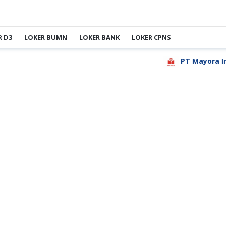
R D3
LOKER BUMN
LOKER BANK
LOKER CPNS
PT Mayora Indah 