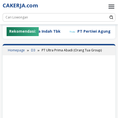
Skip
CAKERJA.com
to
content
Rekomendasi:
PT Mayora Indah Tbk
PT Pertiwi Agung (Land
Homepage
D3
PT Ultra Prima Abadi (Orang Tua Group)