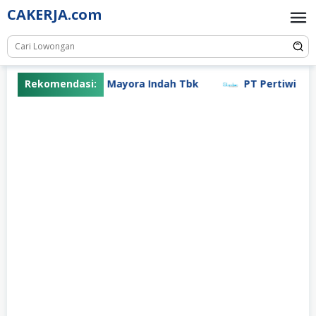
Skip
CAKERJA.com
to
content
Rekomendasi:
PT Mayora Indah Tbk
PT Pertiwi Agun