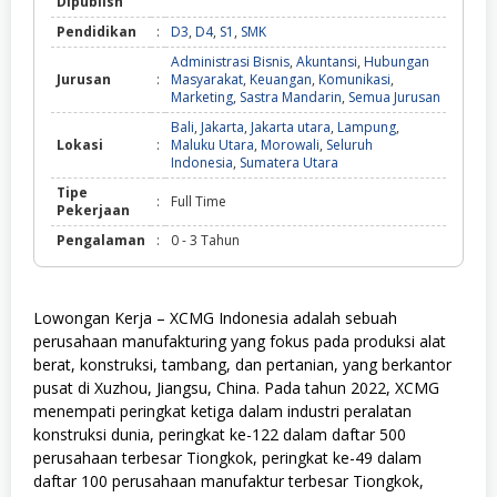
Dipublish
Pendidikan
:
D3
,
D4
,
S1
,
SMK
Administrasi Bisnis
,
Akuntansi
,
Hubungan
Jurusan
:
Masyarakat
,
Keuangan
,
Komunikasi
,
Marketing
,
Sastra Mandarin
,
Semua Jurusan
Bali
,
Jakarta
,
Jakarta utara
,
Lampung
,
Lokasi
:
Maluku Utara
,
Morowali
,
Seluruh
Indonesia
,
Sumatera Utara
Tipe
:
Full Time
Pekerjaan
Pengalaman
:
0 - 3 Tahun
Lowongan Kerja – XCMG Indonesia adalah sebuah
perusahaan manufakturing yang fokus pada produksi alat
berat, konstruksi, tambang, dan pertanian, yang berkantor
pusat di Xuzhou, Jiangsu, China. Pada tahun 2022, XCMG
menempati peringkat ketiga dalam industri peralatan
konstruksi dunia, peringkat ke-122 dalam daftar 500
perusahaan terbesar Tiongkok, peringkat ke-49 dalam
daftar 100 perusahaan manufaktur terbesar Tiongkok,