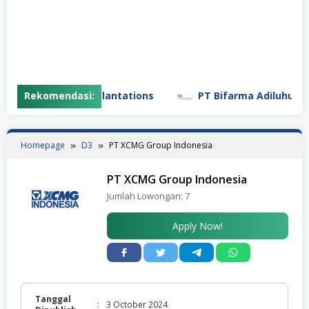
unung Madu Plantations
Rekomendasi:
PT Bifarma Adiluhung (a Kal
Homepage
D3
PT XCMG Group Indonesia
PT XCMG Group Indonesia
Jumlah Lowongan:
7
Apply Now!
Tanggal
:
3 October 2024