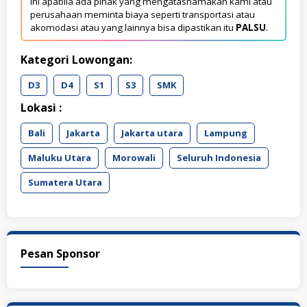
ini apabila ada pihak yang mengatasnamakan kami atau
perusahaan meminta biaya seperti transportasi atau
akomodasi atau yang lainnya bisa dipastikan itu
PALSU
.
Kategori Lowongan:
D3
D4
S1
S3
SMK
Lokasi :
Bali
Jakarta
Jakarta utara
Lampung
Maluku Utara
Morowali
Seluruh Indonesia
Sumatera Utara
Pesan Sponsor