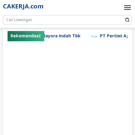
Skip
CAKERJA.com
to
content
Rekomendasi:
PT Mayora Indah Tbk
PT Pertiwi Agung 