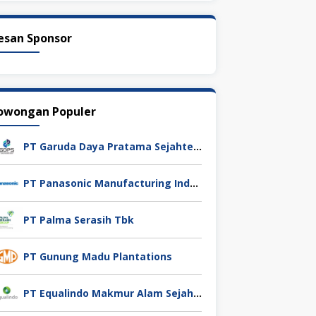
esan Sponsor
owongan Populer
PT Garuda Daya Pratama Sejahtera
PT Panasonic Manufacturing Indonesia
PT Palma Serasih Tbk
PT Gunung Madu Plantations
PT Equalindo Makmur Alam Sejahtera (Equalindo Group)