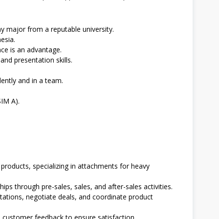
y major from a reputable university.
esia.
ce is an advantage.
nd presentation skills.
ently and in a team.
SIM A).
t products, specializing in attachments for heavy
ps through pre-sales, sales, and after-sales activities.
ations, negotiate deals, and coordinate product
 customer feedback to ensure satisfaction.