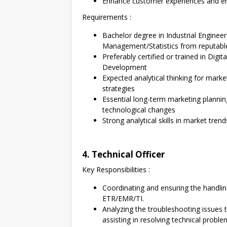
Enhance customer experiences and 
Requirements :
Bachelor degree in Industrial Engine
Management/Statistics from reputable
Preferably certified or trained in Digi
Development
Expected analytical thinking for marke
strategies
Essential long-term marketing planni
technological changes
Strong analytical skills in market tre
4. Technical Officer
Key Responsibilities :
Coordinating and ensuring the handling
ETR/EMR/TI.
Analyzing the troubleshooting issues
assisting in resolving technical proble