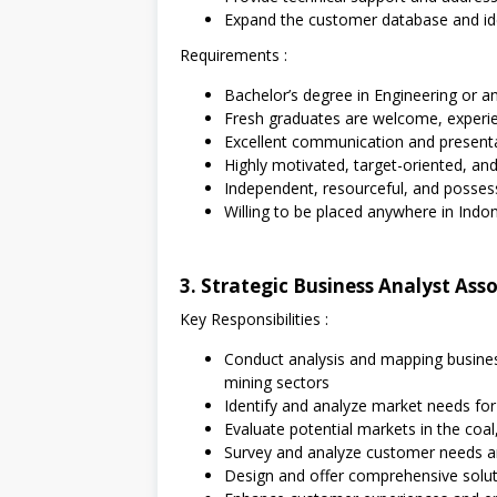
Expand the customer database and ide
Requirements :
Bachelor’s degree in Engineering or an
Fresh graduates are welcome, experien
Excellent communication and presentat
Highly motivated, target-oriented, and 
Independent, resourceful, and posse
Willing to be placed anywhere in Indon
3. Strategic Business Analyst Ass
Key Responsibilities :
Conduct analysis and mapping business
mining sectors
Identify and analyze market needs for
Evaluate potential markets in the coa
Survey and analyze customer needs 
Design and offer comprehensive solut