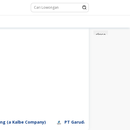
close
e Company)
PT Garuda Daya Pratama Sejahtera