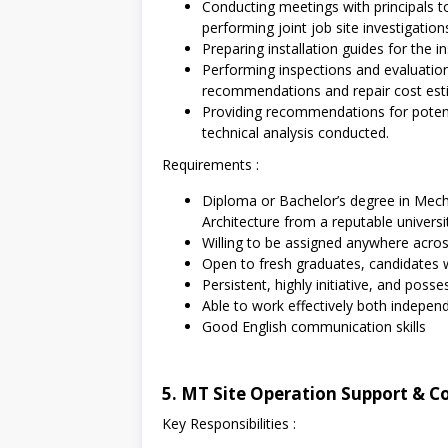
Conducting meetings with principals to
performing joint job site investigations
Preparing installation guides for the i
Performing inspections and evaluation
recommendations and repair cost est
Providing recommendations for potent
technical analysis conducted.
Requirements :
Diploma or Bachelor’s degree in Mecha
Architecture from a reputable universi
Willing to be assigned anywhere acro
Open to fresh graduates, candidates w
Persistent, highly initiative, and posse
Able to work effectively both indepen
Good English communication skills
5. MT Site Operation Support & 
Key Responsibilities :