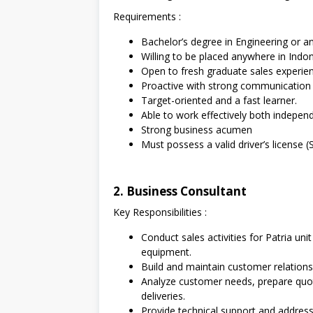
Requirements :
Bachelor’s degree in Engineering or an
Willing to be placed anywhere in Indon
Open to fresh graduate sales experien
Proactive with strong communication a
Target-oriented and a fast learner.
Able to work effectively both independ
Strong business acumen
Must possess a valid driver’s license (
2. Business Consultant
Key Responsibilities :
Conduct sales activities for Patria uni
equipment.
Build and maintain customer relationshi
Analyze customer needs, prepare quot
deliveries.
Provide technical support and address