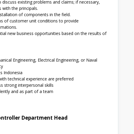
 discuss existing problems and claims; if necessary,
 with the principals.
nstallation of components in the field.
s of customer unit conditions to provide
imations.
ial new business opportunities based on the results of
nical Engineering, Electrical Engineering, or Naval
ty
ss Indonesia
ith technical experience are preferred
ss strong interpersonal skills
dently and as part of a team
Controller Department Head