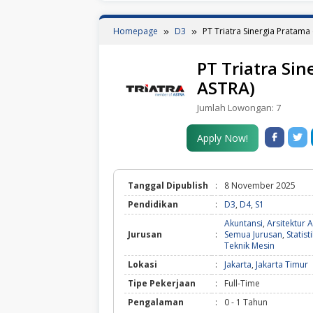
Homepage
D3
PT Triatra Sinergia Pratam
PT Triatra Si
ASTRA)
Jumlah Lowongan:
7
Apply Now!
Tanggal Dipublish
:
8 November 2025
Pendidikan
:
D3
,
D4
,
S1
Akuntansi
,
Arsitektur 
Jurusan
:
Semua Jurusan
,
Statist
Teknik Mesin
Lokasi
:
Jakarta
,
Jakarta Timur
Tipe Pekerjaan
:
Full-Time
Pengalaman
:
0 - 1 Tahun