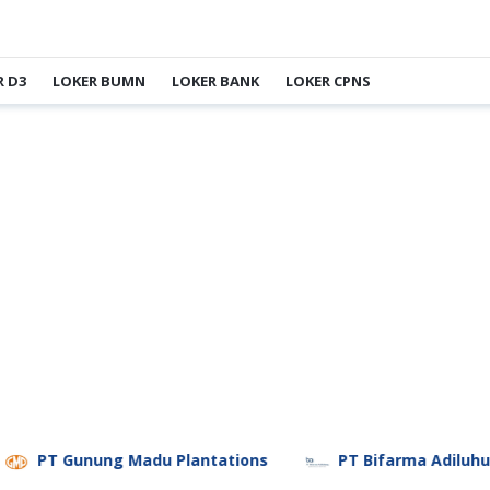
R D3
LOKER BUMN
LOKER BANK
LOKER CPNS
ung Madu Plantations
PT Bifarma Adiluhung (a Kalb