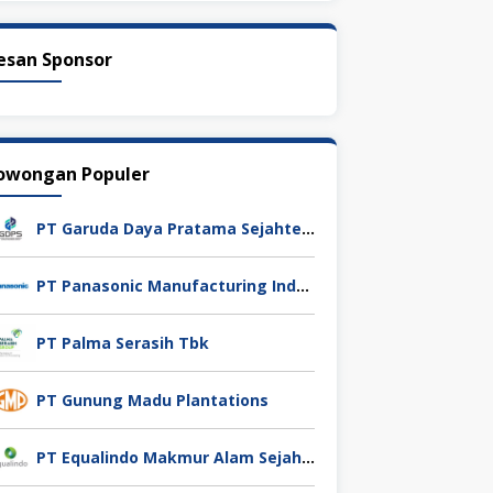
esan Sponsor
owongan Populer
PT Garuda Daya Pratama Sejahtera
PT Panasonic Manufacturing Indonesia
PT Palma Serasih Tbk
PT Gunung Madu Plantations
PT Equalindo Makmur Alam Sejahtera (Equalindo Group)