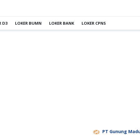
R D3
LOKER BUMN
LOKER BANK
LOKER CPNS
PT Gunung Madu Planta