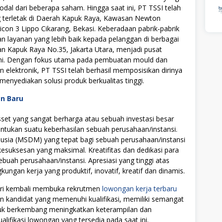
al dari beberapa saham. Hingga saat ini, PT TSSI telah
g terletak di Daerah Kapuk Raya, Kawasan Newton
icon 3 Lippo Cikarang, Bekasi. Keberadaan pabrik-pabrik
 layanan yang lebih baik kepada pelanggan di berbagai
alan Kapuk Raya No.35, Jakarta Utara, menjadi pusat
 ini. Dengan fokus utama pada pembuatan mould dan
n elektronik, PT TSSI telah berhasil memposisikan dirinya
enyediakan solusi produk berkualitas tinggi.
an Baru
t yang sangat berharga atau sebuah investasi besar
tukan suatu keberhasilan sebuah perusahaan/instansi.
ia (MSDM) yang tepat bagi sebuah perusahaan/instansi
uksesan yang maksimal. Kreatifitas dan dedikasi para
ebuah perusahaan/instansi. Apresiasi yang tinggi atas
ngan kerja yang produktif, inovatif, kreatif dan dinamis.
stri kembali membuka rekrutmen
lowongan kerja terbaru
on kandidat yang memenuhi kualifikasi, memiliki semangat
ntuk berkembang meningkatkan keterampilan dan
alifikasi lowongan yang tersedia pada saat ini.