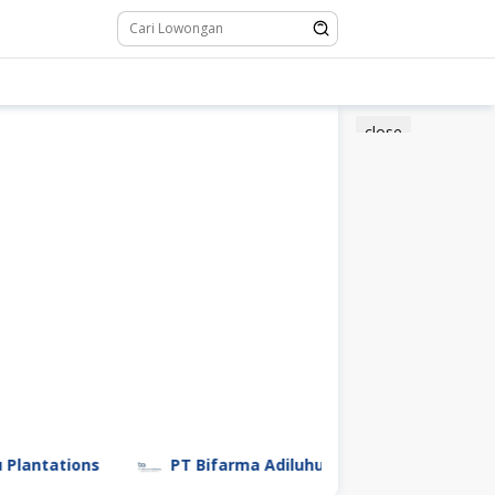
close
tions
PT Bifarma Adiluhung (a Kalbe Company)