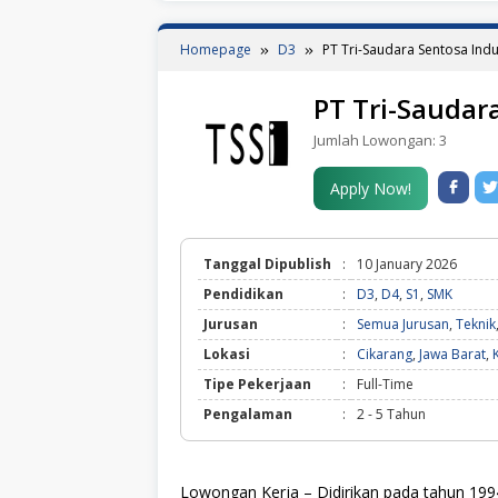
Homepage
D3
PT Tri-Saudara Sentosa Indu
PT Tri-Saudar
Jumlah Lowongan:
3
Apply Now!
Tanggal Dipublish
:
10 January 2026
Pendidikan
:
D3
,
D4
,
S1
,
SMK
Jurusan
:
Semua Jurusan
,
Teknik
Lokasi
:
Cikarang
,
Jawa Barat
,
Tipe Pekerjaan
:
Full-Time
Pengalaman
:
2 - 5 Tahun
Lowongan Kerja – Didirikan pada tahun 19