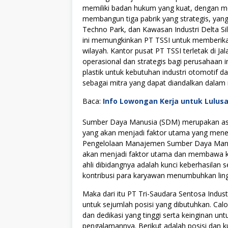
memiliki badan hukum yang kuat, dengan mod
membangun tiga pabrik yang strategis, yan
Techno Park, dan Kawasan Industri Delta Sil
ini memungkinkan PT TSSI untuk memberikan
wilayah. Kantor pusat PT TSSI terletak di J
operasional dan strategis bagi perusahaan
plastik untuk kebutuhan industri otomotif da
sebagai mitra yang dapat diandalkan dalam m
Baca:
Info Lowongan Kerja untuk Lulus
Sumber Daya Manusia (SDM) merupakan asse
yang akan menjadi faktor utama yang menen
Pengelolaan Manajemen Sumber Daya Manus
akan menjadi faktor utama dan membawa kes
ahli dibidangnya adalah kunci keberhasilan s
kontribusi para karyawan menumbuhkan lingku
Maka dari itu PT Tri-Saudara Sentosa Indu
untuk sejumlah posisi yang dibutuhkan. Cal
dan dedikasi yang tinggi serta keinginan u
pengalamannya. Berikut adalah posisi dan ku