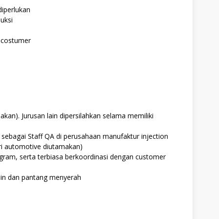
iperlukan
uksi
e costumer
kan). Jurusan lain dipersilahkan selama memiliki
sebagai Staff QA di perusahaan manufaktur injection
tri automotive diutamakan)
ram, serta terbiasa berkoordinasi dengan customer
ajin dan pantang menyerah