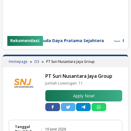
Rekomendasi:
PT Garuda Daya Pratama Sejahtera
PT Panaso
Homepage
D3
PT Suri Nusantara Jaya Group
PT Suri Nusantara Jaya Group
Jumlah Lowongan:
11
Apply Now!
Tanggal
:
16 June 2026