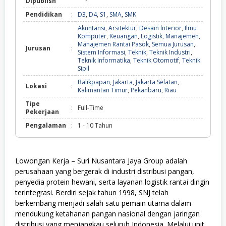
Dipublish
Pendidikan
:
D3
,
D4
,
S1
,
SMA
,
SMK
Akuntansi
,
Arsitektur
,
Desain lnterior
,
Ilmu
Komputer
,
Keuangan
,
Logistik
,
Manajemen
,
Manajemen Rantai Pasok
,
Semua Jurusan
,
Jurusan
:
Sistem Informasi
,
Teknik
,
Teknik Industri
,
Teknik Informatika
,
Teknik Otomotif
,
Teknik
Sipil
Balikpapan
,
Jakarta
,
Jakarta Selatan
,
Lokasi
:
Kalimantan Timur
,
Pekanbaru
,
Riau
Tipe
:
Full-Time
Pekerjaan
Pengalaman
:
1 - 10 Tahun
Lowongan Kerja – Suri Nusantara Jaya Group adalah
perusahaan yang bergerak di industri distribusi pangan,
penyedia protein hewani, serta layanan logistik rantai dingin
terintegrasi. Berdiri sejak tahun 1998, SNJ telah
berkembang menjadi salah satu pemain utama dalam
mendukung ketahanan pangan nasional dengan jaringan
distribusi yang menjangkau seluruh Indonesia. Melalui unit