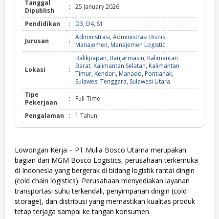
Tanggal
:
25 January 2026
Dipublish
Pendidikan
:
D3
,
D4
,
S1
Administrasi
,
Administrasi Bisnis
,
Jurusan
:
Manajemen
,
Manajemen Logistic
Balikpapan
,
Banjarmasin
,
Kalimantan
Barat
,
Kalimantan Selatan
,
Kalimantan
Lokasi
:
Timur
,
Kendari
,
Manado
,
Pontianak
,
Sulawesi Tenggara
,
Sulawesi Utara
Tipe
:
Full-Time
Pekerjaan
Pengalaman
:
1 Tahun
Lowongan Kerja – PT Mulia Bosco Utama merupakan
bagian dari MGM Bosco Logistics, perusahaan terkemuka
di Indonesia yang bergerak di bidang logistik rantai dingin
(cold chain logistics). Perusahaan menyediakan layanan
transportasi suhu terkendali, penyimpanan dingin (cold
storage), dan distribusi yang memastikan kualitas produk
tetap terjaga sampai ke tangan konsumen.