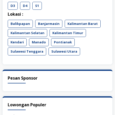
D3
D4
S1
Lokasi :
Balikpapan
Banjarmasin
Kalimantan Barat
Kalimantan Selatan
Kalimantan Timur
Kendari
Manado
Pontianak
Sulawesi Tenggara
Sulawesi Utara
Pesan Sponsor
Lowongan Populer