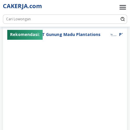
Skip
CAKERJA.com
to
content
Rekomendasi:
PT Gunung Madu Plantations
PT Bifa