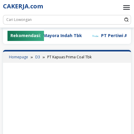
Skip
CAKERJA.com
to
content
Rekomendasi:
PT Mayora Indah Tbk
PT Pertiwi Agung (
Homepage
D3
PT Kapuas Prima Coal Tbk