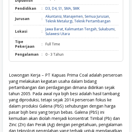
Dipublish
Pendidikan
:
D3
,
D4
,
S1
,
SMA
,
SMK
Akuntansi
,
Manajemen
,
Semua Jurusan
,
Jurusan
:
Teknik Metalurgi
,
Teknik Pertambangan
Jawa Barat
,
Kalimantan Tengah
,
Sukabumi
,
Lokasi
:
Sulawesi Utara
Tipe
:
Full Time
Pekerjaan
Pengalaman
:
0 - 3 Tahun
Lowongan Kerja – PT Kapuas Prima Coal adalah perseroan
yang melakukan kegiatan usaha dalam bidang
pertambangan dan perdagangan dimana didirikan sejak
tahun 2005. Pada awal nya bijih besi adalah hasil tambang
yang diproduksi, tetapi sejak 2014 perseroan fokus ke
dalam produksi Galena (PbS) sehubungan dengan harga
pasar bijih besi yang terjun bebas. Galena (PbS) ini
kemudian akan diolah menjadi konsentrat Timbal (Pb) dan
Zinc (Zn) dan Perak (Ag) dengan pengetahuan, pengalaman
dan teknologi pengolahan yang terbaik untuk mendapatkan