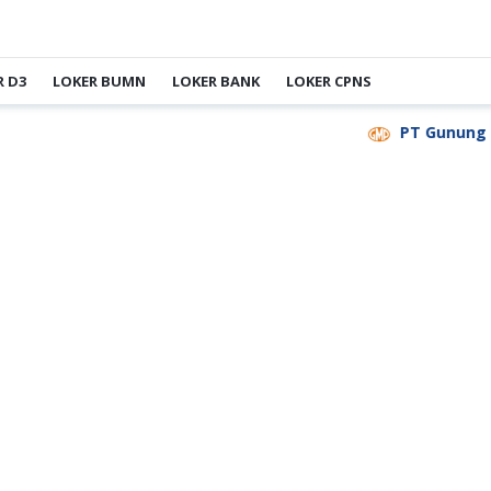
R D3
LOKER BUMN
LOKER BANK
LOKER CPNS
PT Gunung Madu 