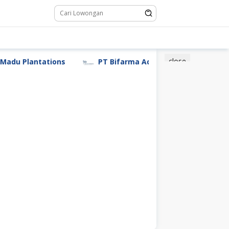
close
Plantations
PT Bifarma Adiluhung (a Kalbe Company