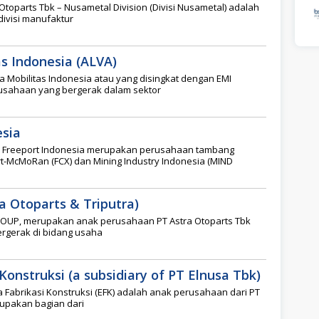
Otoparts Tbk – Nusametal Division (Divisi Nusametal) adalah
 divisi manufaktur
as Indonesia (ALVA)
a Mobilitas Indonesia atau yang disingkat dengan EMI
usahaan yang bergerak dalam sektor
esia
 Freeport Indonesia merupakan perusahaan tambang
port-McMoRan (FCX) dan Mining Industry Indonesia (MIND
 Otoparts & Triputra)
OUP, merupakan anak perusahaan PT Astra Otoparts Tbk
ergerak di bidang usaha
Konstruksi (a subsidiary of PT Elnusa Tbk)
 Fabrikasi Konstruksi (EFK) adalah anak perusahaan dari PT
rupakan bagian dari