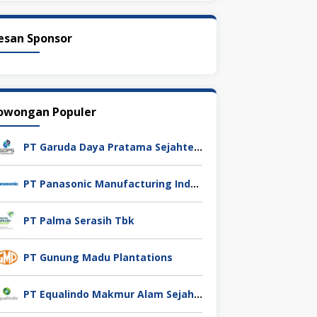
esan Sponsor
owongan Populer
PT Garuda Daya Pratama Sejahtera
PT Panasonic Manufacturing Indonesia
PT Palma Serasih Tbk
PT Gunung Madu Plantations
PT Equalindo Makmur Alam Sejahtera (Equalindo Group)