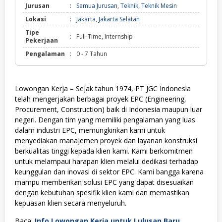
Jurusan
:
Semua Jurusan
,
Teknik
,
Teknik Mesin
Lokasi
:
Jakarta
,
Jakarta Selatan
Tipe
:
Full-Time, Internship
Pekerjaan
Pengalaman
:
0 - 7 Tahun
Lowongan Kerja – Sejak tahun 1974, PT JGC Indonesia
telah mengerjakan berbagai proyek EPC (Engineering,
Procurement, Construction) baik di Indonesia maupun luar
negeri. Dengan tim yang memiliki pengalaman yang luas
dalam industri EPC, memungkinkan kami untuk
menyediakan manajemen proyek dan layanan konstruksi
berkualitas tinggi kepada klien kami. Kami berkomitmen
untuk melampaui harapan klien melalui dedikasi terhadap
keunggulan dan inovasi di sektor EPC. Kami bangga karena
mampu memberikan solusi EPC yang dapat disesuaikan
dengan kebutuhan spesifik klien kami dan memastikan
kepuasan klien secara menyeluruh.
Baca:
Info Lowongan Kerja untuk Lulusan Baru