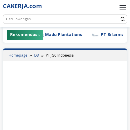
Skip
CAKERJA.com
to
content
Rekomendasi:
PT Gunung Madu Plantations
PT Bifarma Adilu
Homepage
D3
PT JGC Indonesia