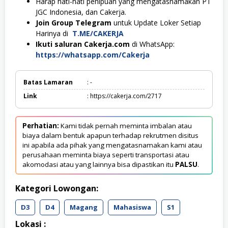
Harap hati-hati penipuan yang mengatasnamakan PT
JGC Indonesia, dan Cakerja.
Join Group Telegram
untuk Update Loker Setiap
Harinya di
T.ME/CAKERJA
Ikuti saluran Cakerja.com
di WhatsApp:
https://whatsapp.com/Cakerja
Batas Lamaran
: -
Link
: https://cakerja.com/2717
Perhatian:
Kami tidak pernah meminta imbalan atau
biaya dalam bentuk apapun terhadap rekrutmen disitus
ini apabila ada pihak yang mengatasnamakan kami atau
perusahaan meminta biaya seperti transportasi atau
akomodasi atau yang lainnya bisa dipastikan itu
PALSU
.
Kategori Lowongan:
D3
D4
Magang
Mahasiswa
S1
Lokasi :