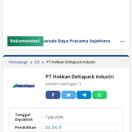
Rekomendasi:
PT Garuda Daya Pratama Sejahtera
PT Pa
Homepage
D3
PT Hokkan Deltapack Industri
PT Hokkan Deltapack Industri
Jumlah Lowongan:
3
Tanggal
:
7 July 2026
Dipublish
Pendidikan
:
D3
,
D4
,
S1