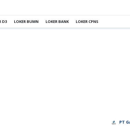
R D3
LOKER BUMN
LOKER BANK
LOKER CPNS
PT Garu