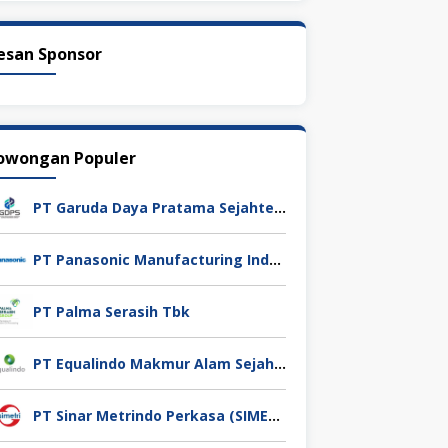
esan Sponsor
owongan Populer
PT Garuda Daya Pratama Sejahtera
PT Panasonic Manufacturing Indonesia
PT Palma Serasih Tbk
PT Equalindo Makmur Alam Sejahtera (Equalindo Group)
PT Sinar Metrindo Perkasa (SIMETRI)