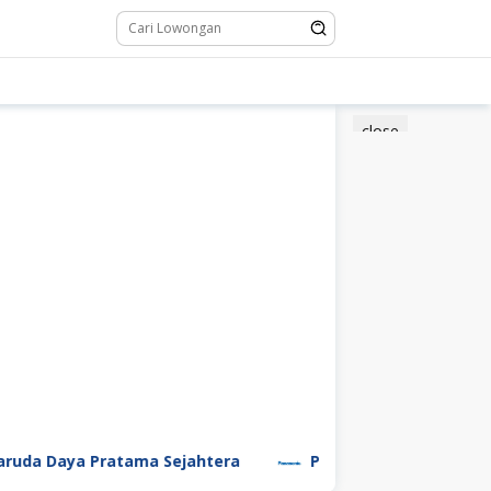
close
da Daya Pratama Sejahtera
PT Panasonic Manufactur