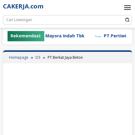
Skip
CAKERJA.com
to
content
Rekomendasi:
PT Mayora Indah Tbk
PT Pertiwi Agung 
Homepage
D3
PT Berkat Jaya Beton