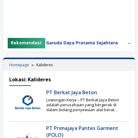
Rekomendasi:
PT Garuda Daya Pratama Sejahtera
P
Homepage
Kalideres
Lokasi:
Kalideres
PT Berkat Jaya Beton
Lowongan Kerja – PT Berkat Jaya Beton
adalah perusahaan yang bergerak di
dalam bidang penyewaan alat berat
(Concrete Machine) yang
PT Primajaya Pantes Garment
(POLO)