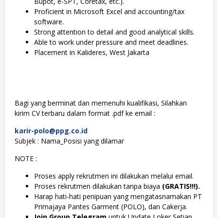
Bupot, e-SPT, Coretax, etc.).
Proficient in Microsoft Excel and accounting/tax
software.
Strong attention to detail and good analytical skills.
Able to work under pressure and meet deadlines.
Placement in Kalideres, West Jakarta
Bagi yang berminat dan memenuhi kualifikasi, Silahkan
kirim CV terbaru dalam format .pdf ke email :
karir-polo@ppg.co.id
Subjek : Nama_Posisi yang dilamar
NOTE :
Proses apply rekrutmen ini dilakukan melalui email.
Proses rekrutmen dilakukan tanpa biaya
(GRATIS!!!).
Harap hati-hati penipuan yang mengatasnamakan PT
Primajaya Pantes Garment (POLO), dan Cakerja.
Join Group Telegram
untuk Update Loker Setiap