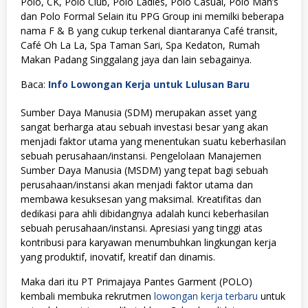
Polo, CK, Polo Club, Polo Ladies, Polo Casual, Polo Man’s
dan Polo Formal Selain itu PPG Group ini memilki beberapa
nama F & B yang cukup terkenal diantaranya Café transit,
Café Oh La La, Spa Taman Sari, Spa Kedaton, Rumah
Makan Padang Singgalang jaya dan lain sebagainya.
Baca:
Info Lowongan Kerja untuk Lulusan Baru
Sumber Daya Manusia (SDM) merupakan asset yang
sangat berharga atau sebuah investasi besar yang akan
menjadi faktor utama yang menentukan suatu keberhasilan
sebuah perusahaan/instansi. Pengelolaan Manajemen
Sumber Daya Manusia (MSDM) yang tepat bagi sebuah
perusahaan/instansi akan menjadi faktor utama dan
membawa kesuksesan yang maksimal. Kreatifitas dan
dedikasi para ahli dibidangnya adalah kunci keberhasilan
sebuah perusahaan/instansi. Apresiasi yang tinggi atas
kontribusi para karyawan menumbuhkan lingkungan kerja
yang produktif, inovatif, kreatif dan dinamis.
Maka dari itu PT Primajaya Pantes Garment (POLO)
kembali membuka rekrutmen
lowongan kerja terbaru
untuk