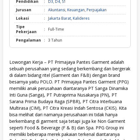
Pendidikan
:
D3
,
D4
,
S1
Jurusan
:
Akuntansi
,
Keuangan
,
Perpajakan
Lokasi
:
Jakarta Barat
,
Kalideres
Tipe
:
Full-Time
Pekerjaan
Pengalaman
:
3 Tahun
Lowongan Kerja – PT Primajaya Pantes Garment adalah
sebuah perusahaan yang sedang berkembang dan bergerak
di dalam bidang ritel (Garment dan F&B) dengan brand
besarnya yaitu POLO. PT Primajaya Pantes Garment (PPG)
memiliki anak perusahaan diantaranya PT Sanga Dinamika
Inti Guna (Sanga), PT Putraprima Nusakarya (PN), PT
Sarana Prima Budaya Raga (SPBR), PT Citra Interbuana
Multirasa (CIM), PT Citra Kreasi Indah Sentosa (CKIS). Kita
bisa melihat dari namanya perusahaan ini tidak hanya
berkembang di garment saja tetapi juga ke Non Garment
seperti Food & Beverage (F & B) dan Spa. PPG Group ini
memiliki beberapa merek pakaian terkenal diantaranya