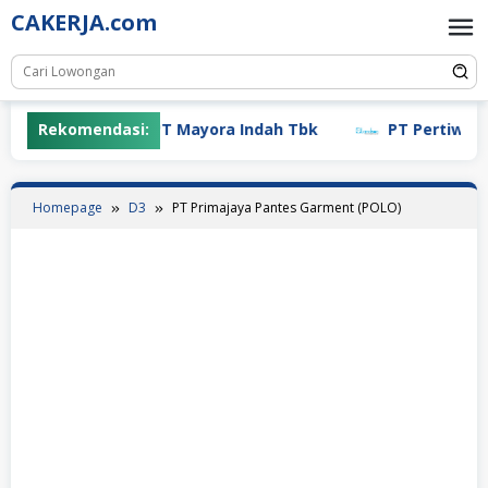
Skip
CAKERJA.com
to
content
Rekomendasi:
PT Mayora Indah Tbk
PT Pertiwi Agu
Homepage
D3
PT Primajaya Pantes Garment (POLO)