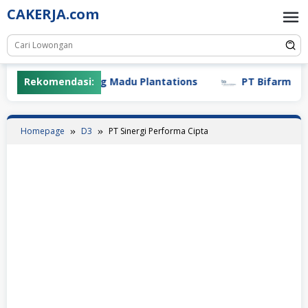
Skip
CAKERJA.com
to
content
Rekomendasi:
PT Gunung Madu Plantations
PT Bifarma Adilu
Homepage
D3
PT Sinergi Performa Cipta