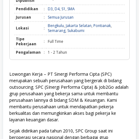
Dipublish
Pendidikan
:
D3
,
D4
,
S1
,
SMA
Jurusan
:
Semua Jurusan
Bengkulu
,
Jakarta Selatan
,
Pontianak
,
Lokasi
:
Semarang
,
Sukabumi
Tipe
:
Full Time
Pekerjaan
Pengalaman
:
1 - 2 Tahun
Lowongan Kerja – PT Sinergi Performa Cipta (SPC)
merupakan sebuah perusahaan yang bergerak di bidang
outsourcing. SPC (SInergi Performa Cipta) & Job2Go adalah
grup perusahaan yang bekerja sama untuk membantu
perusahaan lainnya di bidang SDM & Keuangan. Kami
membantu perusahaan untuk mendapatkan pekerja
berkualitas dan memungkinkan akses bagi pekerja ke
layanan keuangan dasar.
Sejak didirikan pada tahun 2010, SPC Group saat ini
beroperasi secara nasional dengan berbagai grup