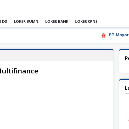
R D3
LOKER BUMN
LOKER BANK
LOKER CPNS
PT Mayora Indah
P
ultifinance
L