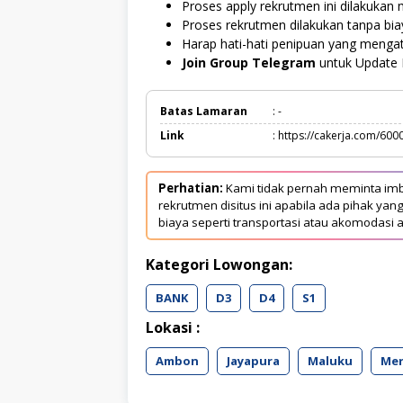
Proses apply rekrutmen ini dilakukan m
Proses rekrutmen dilakukan tanpa bi
Harap hati-hati penipuan yang menga
Join Group Telegram
untuk Update 
Batas Lamaran
: -
Link
: https://cakerja.com/600
Perhatian:
Kami tidak pernah meminta imb
rekrutmen disitus ini apabila ada pihak 
biaya seperti transportasi atau akomodasi a
Kategori Lowongan:
BANK
D3
D4
S1
Lokasi :
Ambon
Jayapura
Maluku
Me