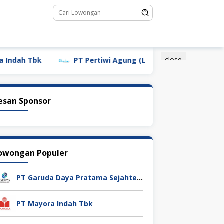
close
 Tbk
PT Pertiwi Agung (Landson)
PT Sebastian
esan Sponsor
owongan Populer
PT Garuda Daya Pratama Sejahtera
PT Mayora Indah Tbk