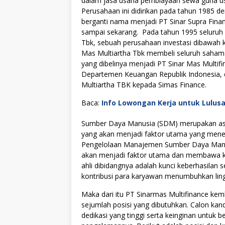
dalam jasa usaha pembiayaan sewa guna u
Perusahaan ini didirikan pada tahun 1985 
berganti nama menjadi PT Sinar Supra Fina
sampai sekarang. Pada tahun 1995 seluruh 
Tbk, sebuah perusahaan investasi dibawah 
Mas Multiartha Tbk membeli seluruh saham
yang dibelinya menjadi PT Sinar Mas Multif
Departemen Keuangan Republik Indonesia, d
Multiartha TBK kepada Simas Finance.
Baca:
Info Lowongan Kerja untuk Lulus
Sumber Daya Manusia (SDM) merupakan asse
yang akan menjadi faktor utama yang menen
Pengelolaan Manajemen Sumber Daya Manus
akan menjadi faktor utama dan membawa kes
ahli dibidangnya adalah kunci keberhasilan s
kontribusi para karyawan menumbuhkan lingku
Maka dari itu PT Sinarmas Multifinance k
sejumlah posisi yang dibutuhkan. Calon kan
dedikasi yang tinggi serta keinginan untuk