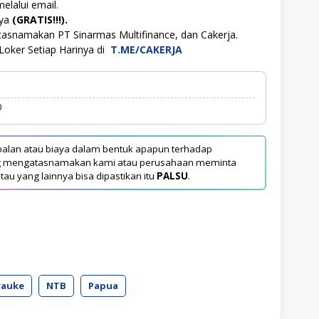
elalui email.
aya
(GRATIS!!!).
tasnamakan PT Sinarmas Multifinance, dan Cakerja.
Loker Setiap Harinya di
T.ME/CAKERJA
0
alan atau biaya dalam bentuk apapun terhadap
yang mengatasnamakan kami atau perusahaan meminta
tau yang lainnya bisa dipastikan itu
PALSU
.
rauke
NTB
Papua