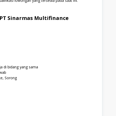
alifikasi lowongan yang tersedia pada saat ini.
PT Sinarmas Multifinance
a di bidang yang sama
awab
e, Sorong