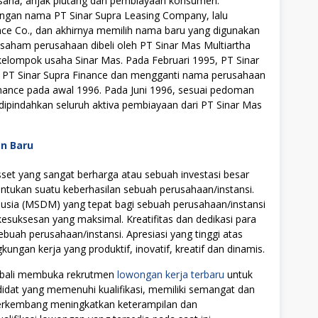
saha, anjak piutang dan pembiayaan konsumen.
dengan nama PT Sinar Supra Leasing Company, lalu
nce Co., dan akhirnya memilih nama baru yang digunakan
saham perusahaan dibeli oleh PT Sinar Mas Multiartha
kelompok usaha Sinar Mas. Pada Februari 1995, PT Sinar
 PT Sinar Supra Finance dan mengganti nama perusahaan
inance pada awal 1996. Pada Juni 1996, sesuai pedoman
ipindahkan seluruh aktiva pembiayaan dari PT Sinar Mas
an Baru
t yang sangat berharga atau sebuah investasi besar
tukan suatu keberhasilan sebuah perusahaan/instansi.
ia (MSDM) yang tepat bagi sebuah perusahaan/instansi
uksesan yang maksimal. Kreatifitas dan dedikasi para
ebuah perusahaan/instansi. Apresiasi yang tinggi atas
ngan kerja yang produktif, inovatif, kreatif dan dinamis.
embali membuka rekrutmen
lowongan kerja terbaru
untuk
didat yang memenuhi kualifikasi, memiliki semangat dan
 berkembang meningkatkan keterampilan dan