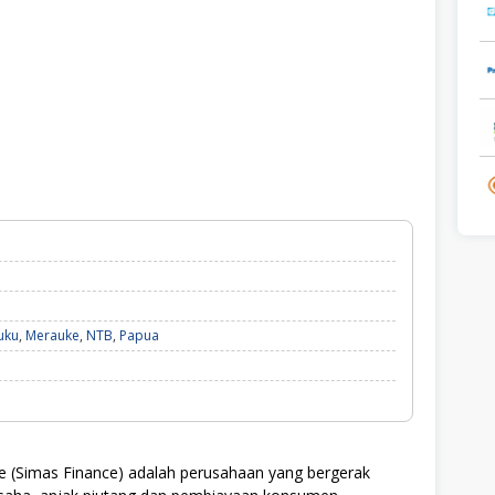
uku
,
Merauke
,
NTB
,
Papua
e (Simas Finance) adalah perusahaan yang bergerak