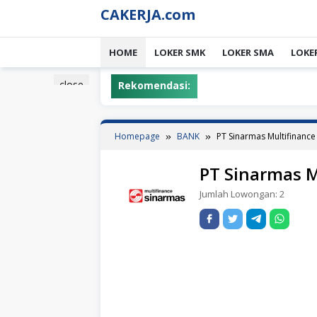
Skip
CAKERJA.com
to
content
HOME
LOKER SMK
LOKER SMA
LOKE
close
Rekomendasi:
Homepage
BANK
PT Sinarmas Multifinance
PT Sinarmas M
Jumlah Lowongan:
2