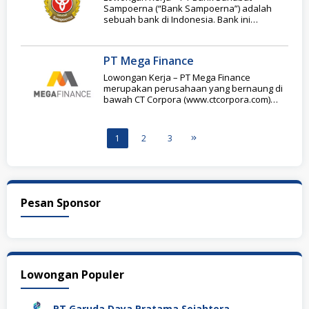
Sampoerna (“Bank Sampoerna”) adalah
sebuah bank di Indonesia. Bank ini
merupakan bagian dari Sampoerna
PT Mega Finance
Lowongan Kerja – PT Mega Finance
merupakan perusahaan yang bernaung di
bawah CT Corpora (www.ctcorpora.com)
seperti halnya dengan Bank Mega,
1
2
3
Pesan Sponsor
Lowongan Populer
PT Garuda Daya Pratama Sejahtera