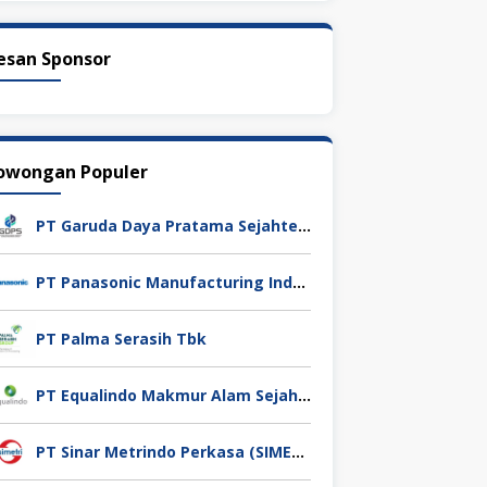
esan Sponsor
owongan Populer
PT Garuda Daya Pratama Sejahtera
PT Panasonic Manufacturing Indonesia
PT Palma Serasih Tbk
PT Equalindo Makmur Alam Sejahtera (Equalindo Group)
PT Sinar Metrindo Perkasa (SIMETRI)