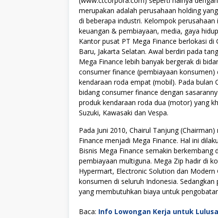
(www.ctcorpora.com) seperti halnya dengan 
merupakan adalah perusahaan holding yang
di beberapa industri. Kelompok perusahaan i
keuangan & pembiayaan, media, gaya hidup
Kantor pusat PT Mega Finance berlokasi di 
Baru, Jakarta Selatan. Awal berdiri pada t
Mega Finance lebih banyak bergerak di bidan
consumer finance (pembiayaan konsumen) d
kendaraan roda empat (mobil). Pada bulan 
bidang consumer finance dengan sasarannya 
produk kendaraan roda dua (motor) yang khu
Suzuki, Kawasaki dan Vespa.
Pada Juni 2010, Chairul Tanjung (Chairman
Finance menjadi Mega Finance. Hal ini dila
Bisnis Mega Finance semakin berkembang d
pembiayaan multiguna. Mega Zip hadir di ko
Hypermart, Electronic Solution dan Modern
konsumen di seluruh Indonesia. Sedangka
yang membutuhkan biaya untuk pengobatan, 
Baca:
Info Lowongan Kerja untuk Lulus