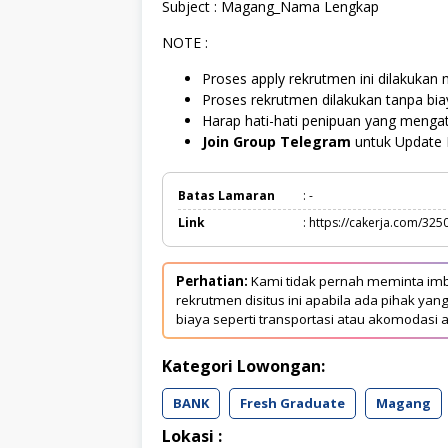
Subject : Magang_Nama Lengkap
NOTE :
Proses apply rekrutmen ini dilakukan m
Proses rekrutmen dilakukan tanpa bi
Harap hati-hati penipuan yang meng
Join Group Telegram
untuk Update 
Batas Lamaran
: -
Link
: https://cakerja.com/325
Perhatian:
Kami tidak pernah meminta imb
rekrutmen disitus ini apabila ada pihak 
biaya seperti transportasi atau akomodasi a
Kategori Lowongan:
BANK
Fresh Graduate
Magang
Lokasi :