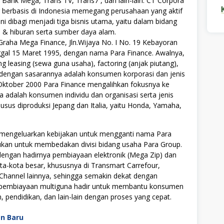
Bank Mega, Trans TV, Trans7 , dan lain-lain. CT Corpora
 berbasis di Indonesia memegang perusahaan yang aktif
ni dibagi menjadi tiga bisnis utama, yaitu dalam bidang
 & hiburan serta sumber daya alam.
Graha Mega Finance, Jln.Wijaya No. I No. 19 Kebayoran
anggal 15 Maret 1995, dengan nama Para Finance. Awalnya,
g leasing (sewa guna usaha), factoring (anjak piutang),
engan sasarannya adalah konsumen korporasi dan jenis
Oktober 2000 Para Finance mengalihkan fokusnya ke
adalah konsumen individu dan organisasi serta jenis
sus diproduksi Jepang dan Italia, yaitu Honda, Yamaha,
) mengeluarkan kebijakan untuk mengganti nama Para
kukan untuk membedakan divisi bidang usaha Para Group.
engan hadirnya pembiayaan elektronik (Mega Zip) dan
ta-kota besar, khususnya di Transmart Carrefour,
 Channel lainnya, sehingga semakin dekat dengan
n pembiayaan multiguna hadir untuk membantu konsumen
pendidikan, dan lain-lain dengan proses yang cepat.
an Baru