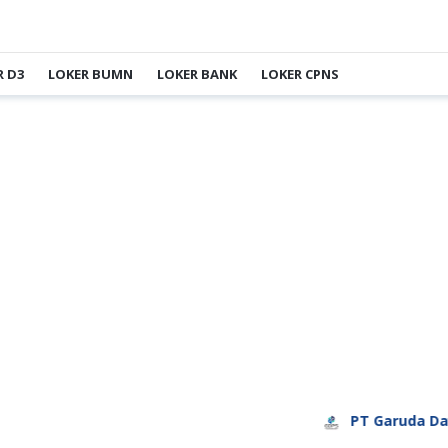
R D3
LOKER BUMN
LOKER BANK
LOKER CPNS
PT Garuda Daya Prat