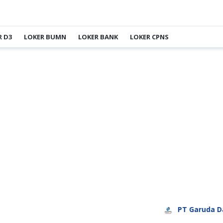
R D3
LOKER BUMN
LOKER BANK
LOKER CPNS
PT Garuda Daya