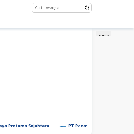
close
 Pratama Sejahtera
PT Panasonic Manufacturing Ind