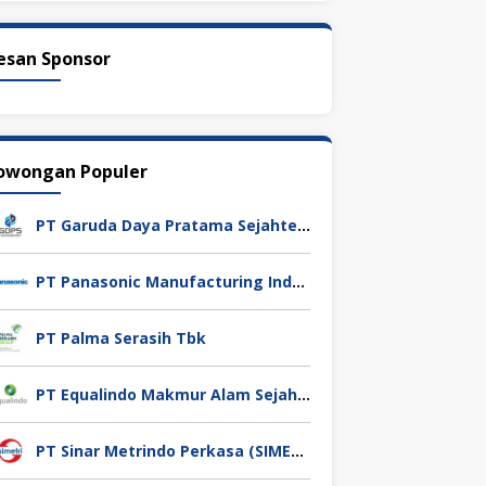
esan Sponsor
owongan Populer
PT Garuda Daya Pratama Sejahtera
PT Panasonic Manufacturing Indonesia
PT Palma Serasih Tbk
PT Equalindo Makmur Alam Sejahtera (Equalindo Group)
PT Sinar Metrindo Perkasa (SIMETRI)