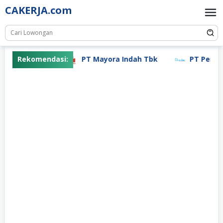
Skip
CAKERJA.com
to
content
Rekomendasi:
PT Mayora Indah Tbk
PT Pertiwi