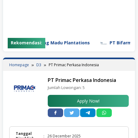
Rekomendasi:
PT Gunung Madu Plantations
PT Bifarma Adilu
Homepage
D3
PT Primac Perkasa Indonesia
PT Primac Perkasa Indonesia
Jumlah Lowongan:
5
Apply Now!
Tanggal
:
26 December 2025