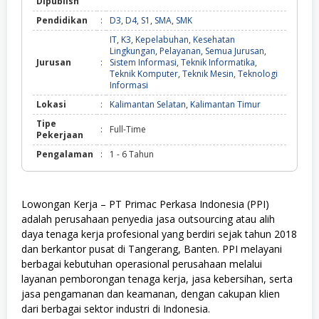
Dipublish
Pendidikan
:
D3
,
D4
,
S1
,
SMA
,
SMK
IT
,
K3
,
Kepelabuhan
,
Kesehatan
Lingkungan
,
Pelayanan
,
Semua Jurusan
,
Jurusan
:
Sistem Informasi
,
Teknik Informatika
,
Teknik Komputer
,
Teknik Mesin
,
Teknologi
Informasi
Lokasi
:
Kalimantan Selatan
,
Kalimantan Timur
Tipe
:
Full-Time
Pekerjaan
Pengalaman
:
1 - 6 Tahun
Lowongan Kerja – PT Primac Perkasa Indonesia (PPI)
adalah perusahaan penyedia jasa outsourcing atau alih
daya tenaga kerja profesional yang berdiri sejak tahun 2018
dan berkantor pusat di Tangerang, Banten. PPI melayani
berbagai kebutuhan operasional perusahaan melalui
layanan pemborongan tenaga kerja, jasa kebersihan, serta
jasa pengamanan dan keamanan, dengan cakupan klien
dari berbagai sektor industri di Indonesia.