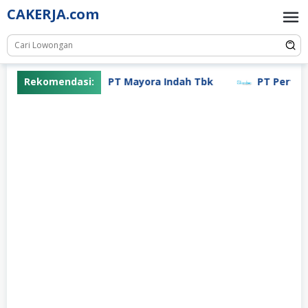
Skip
CAKERJA.com
to
content
Rekomendasi:
PT Mayora Indah Tbk
PT Pertiwi 