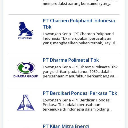
memproduksi barang konsumen yang
berpusat di Rotterdam, Belanda. Unilever ini
pertama
PT Charoen Pokphand Indonesia
Tbk
Lowongan Kerja – PT Charoen Pokphand
Indonesia Tbk merupakan perusahaan
yang menghasilkan pakan ternak, Day Old
Chicks dan makanan olahan
PT Dharma Polimetal Tbk
Lowongan Kerja – PT Dharma Polimetal Tbk
yang didirikan pada tahun 1989 adalah
perusahaan manufaktur berkembang yang
didukung oleh afiliasi
PT Berdikari Pondasi Perkasa Tbk
Lowongan Kerja – PT Berdikari Pondasi
Perkasa Tbk adalah perusahaan
terkemuka di Indonesia dalam bidang
pondasi, perbaikan tanah, tiang pancang
PT Kilan Mitra Energi