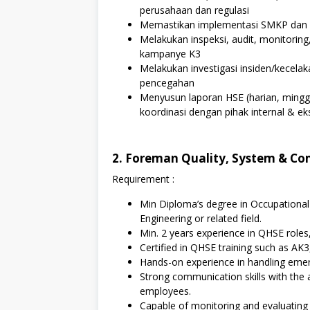
perusahaan dan regulasi
Memastikan implementasi SMKP dan pr
Melakukan inspeksi, audit, monitoring
kampanye K3
Melakukan investigasi insiden/kecela
pencegahan
Menyusun laporan HSE (harian, mingg
koordinasi dengan pihak internal & ek
2. Foreman Quality, System & Co
Requirement :
Min Diploma’s degree in Occupational
Engineering or related field.
Min. 2 years experience in QHSE roles,
Certified in QHSE training such as A
Hands-on experience in handling emer
Strong communication skills with the ab
employees.
Capable of monitoring and evaluating 