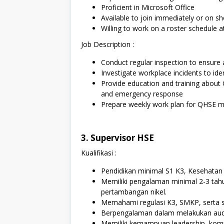
Proficient in Microsoft Office
Available to join immediately or on sh
Willing to work on a roster schedule a
Job Description :
Conduct regular inspection to ensure
Investigate workplace incidents to id
Provide education and training about
and emergency response
Prepare weekly work plan for QHSE m
3. Supervisor HSE
Kualifikasi :
Pendidikan minimal S1 K3, Kesehatan 
Memiliki pengalaman minimal 2-3 tahu
pertambangan nikel.
Memahami regulasi K3, SMKP, serta 
Berpengalaman dalam melakukan audit, 
Memiliki kemampuan leadership, komun