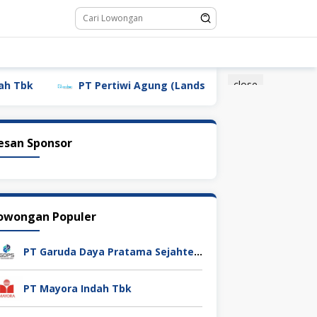
close
PT Pertiwi Agung (Landson)
PT Sebastian Citra In
esan Sponsor
owongan Populer
PT Garuda Daya Pratama Sejahtera
PT Mayora Indah Tbk