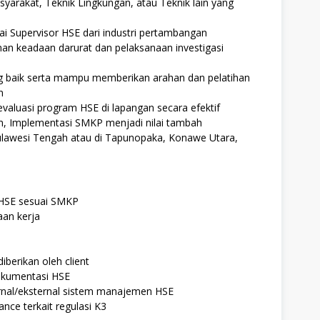
arakat, Teknik Lingkungan, atau Teknik lain yang
i Supervisor HSE dari industri pertambangan
n keadaan darurat dan pelaksanaan investigasi
 baik serta mampu memberikan arahan dan pelatihan
n
luasi program HSE di lapangan secara efektif
um, Implementasi SMKP menjadi nilai tambah
ulawesi Tengah atau di Tapunopaka, Konawe Utara,
HSE sesuai SMKP
aan kerja
berikan oleh client
okumentasi HSE
ernal/eksternal sistem manajemen HSE
nce terkait regulasi K3