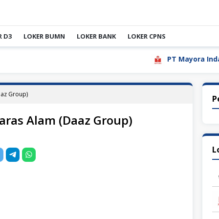
R D3
LOKER BUMN
LOKER BANK
LOKER CPNS
PT Mayora Indah Tbk
aaz Group)
P
aras Alam (Daaz Group)
L