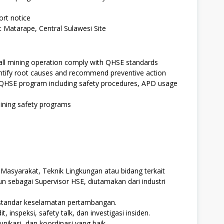
ort notice
t Matarape, Central Sulawesi Site
 all mining operation comply with QHSE standards
entify root causes and recommend preventive action
 QHSE program including safety procedures, APD usage
ining safety programs
Masyarakat, Teknik Lingkungan atau bidang terkait
n sebagai Supervisor HSE, diutamakan dari industri
standar keselamatan pertambangan.
inspeksi, safety talk, dan investigasi insiden.
ikasi, dan koordinasi yang baik