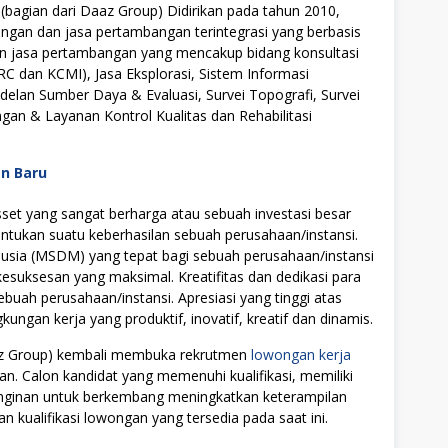
bagian dari Daaz Group) Didirikan pada tahun 2010,
gan dan jasa pertambangan terintegrasi yang berbasis
an jasa pertambangan yang mencakup bidang konsultasi
RC dan KCMI), Jasa Eksplorasi, Sistem Informasi
lan Sumber Daya & Evaluasi, Survei Topografi, Survei
gan & Layanan Kontrol Kualitas dan Rehabilitasi
an Baru
t yang sangat berharga atau sebuah investasi besar
tukan suatu keberhasilan sebuah perusahaan/instansi.
ia (MSDM) yang tepat bagi sebuah perusahaan/instansi
uksesan yang maksimal. Kreatifitas dan dedikasi para
ebuah perusahaan/instansi. Apresiasi yang tinggi atas
ngan kerja yang produktif, inovatif, kreatif dan dinamis.
aaz Group) kembali membuka rekrutmen
lowongan kerja
an. Calon kandidat yang memenuhi kualifikasi, memiliki
einginan untuk berkembang meningkatkan keterampilan
n kualifikasi lowongan yang tersedia pada saat ini.