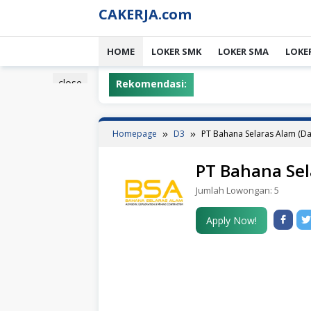
Skip
CAKERJA.com
to
content
HOME
LOKER SMK
LOKER SMA
LOKE
close
Rekomendasi:
Homepage
D3
PT Bahana Selaras Alam (D
PT Bahana Sel
Jumlah Lowongan:
5
Apply Now!