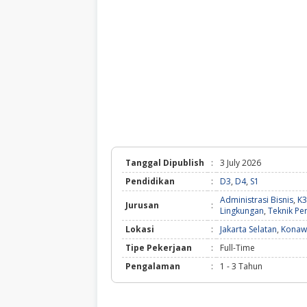
Tanggal Dipublish
:
3 July 2026
Pendidikan
:
D3
,
D4
,
S1
Administrasi Bisnis
,
K3
Jurusan
:
Lingkungan
,
Teknik P
Lokasi
:
Jakarta Selatan
,
Konaw
Tipe Pekerjaan
:
Full-Time
Pengalaman
:
1 - 3 Tahun