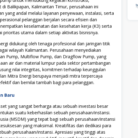
 pump untuk mendukung kegiatan konstruksi,
 di Balikpapan, Kalimantan Timur, perusahaan ini
 yang andal melalui layanan penyewaan, instalasi, serta
erasional pelanggan berjalan secara efisien dan
menempatkan keselamatan dan kesehatan kerja (K3) serta
prioritas utama dalam setiap aktivitas bisnisnya.
ergi didukung oleh tenaga profesional dan jaringan titik
bagai wilayah Kalimantan. Perusahaan menyediakan
Kilan Pump, Multiflow Pump, dan Dragflow Pump, yang
aan air dan material lumpur pada sektor pertambangan
sung nilai integritas, komitmen terhadap keunggulan
Kilan Mitra Energi berupaya menjadi mitra terpercaya
ektif dan bernilai tambah bagi para pelanggan.
an Baru
t yang sangat berharga atau sebuah investasi besar
tukan suatu keberhasilan sebuah perusahaan/instansi.
ia (MSDM) yang tepat bagi sebuah perusahaan/instansi
uksesan yang maksimal. Kreatifitas dan dedikasi para
ebuah perusahaan/instansi. Apresiasi yang tinggi atas