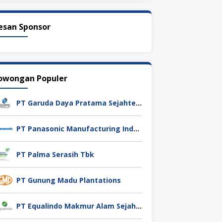
esan Sponsor
owongan Populer
PT Garuda Daya Pratama Sejahtera
PT Panasonic Manufacturing Indonesia
PT Palma Serasih Tbk
PT Gunung Madu Plantations
PT Equalindo Makmur Alam Sejahtera (Equalindo Group)