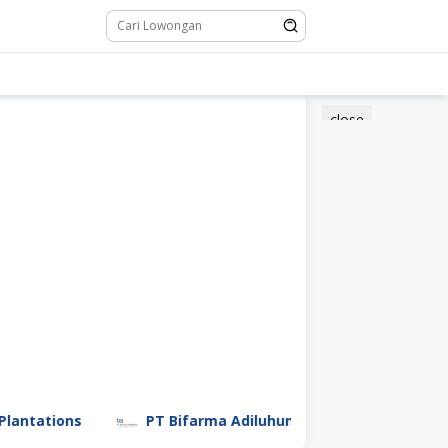
close
ons
PT Bifarma Adiluhung (a Kalbe Company)
P