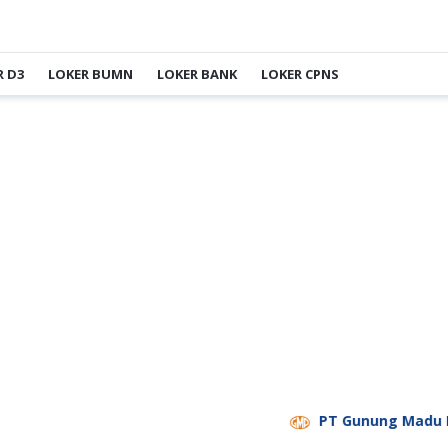
R D3
LOKER BUMN
LOKER BANK
LOKER CPNS
PT Gunung Madu Plantati