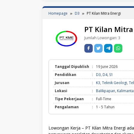
Homepage
D3
PT Kilan Mitra Energi
PT Kilan Mitra
Jumlah Lowongan:
3
Tanggal Dipublish
:
19 June 2026
Pendidikan
:
D3
,
D4
,
S1
Jurusan
:
K3
,
Teknik Geologi
,
Tek
Lokasi
:
Balikpapan
,
Kalimanta
Tipe Pekerjaan
:
Full-Time
Pengalaman
:
1 - 5 Tahun
Lowongan Kerja – PT Kilan Mitra Energi ada