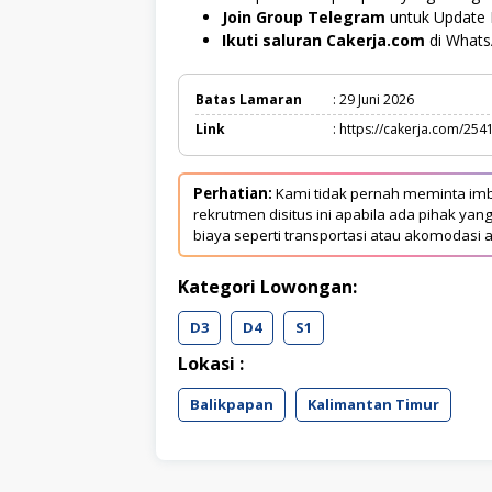
Join Group Telegram
untuk Update 
Ikuti saluran Cakerja.com
di What
Batas Lamaran
: 29 Juni 2026
Link
: https://cakerja.com/254
Perhatian:
Kami tidak pernah meminta imb
rekrutmen disitus ini apabila ada pihak 
biaya seperti transportasi atau akomodasi a
Kategori Lowongan:
D3
D4
S1
Lokasi :
Balikpapan
Kalimantan Timur