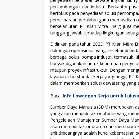
penyewaan peralatan dewatering dan slurry
pertambangan, dan industri. Berkantor pusat
berfokus pada penyediaan solusi pemompaan
pemeliharaan peralatan guna memastikan op
berkelanjutan. PT Kilan Mitra Energi juga 
tanggung jawab terhadap lingkungan sebagai 
Didirikan pada tahun 2023, PT Kilan Mitra En
dukungan operasional yang tersebar di ber
berbagai solusi pompa industri, termasuk 
banyak digunakan untuk kebutuhan pengelol
maupun proyek infrastruktur. Dengan mengu
layanan, dan standar kerja yang tinggi, PT 
dalam memberikan solusi dewatering yang ef
Baca:
Info Lowongan Kerja untuk Lulus
Sumber Daya Manusia (SDM) merupakan asse
yang akan menjadi faktor utama yang menen
Pengelolaan Manajemen Sumber Daya Manus
akan menjadi faktor utama dan membawa kes
ahli dibidangnya adalah kunci keberhasilan s